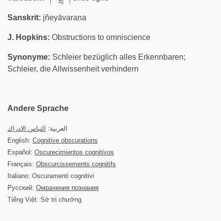
Sanskrit:
jñeyāvaraṇa
J. Hopkins:
Obstructions to omniscience
Synonyme:
Schleier bezüglich alles Erkennbaren;
Schleier, die Allwissenheit verhindern
Andere Sprache
العربية:
التباس الادراك
English:
Cognitive obscurations
Español:
Oscurecimientos cognitivos
Français:
Obscurcissements cognitifs
Italiano: Oscuramenti cognitivi
Русский:
Омрачения познания
Tiếng Việt: Sở tri chướng