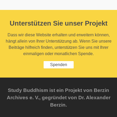
Unterstützen Sie unser Projekt
Dass wir diese Website erhalten und erweitern können,
hängt allein von Ihrer Unterstützung ab. Wenn Sie unsere
Beiträge hilfreich finden, unterstützen Sie uns mit Ihrer
einmaligen oder monatlichen Spende.
Spenden
Study Buddhism ist ein Projekt von Berzin
Archives e. V., gegründet von Dr. Alexander
Berzin.