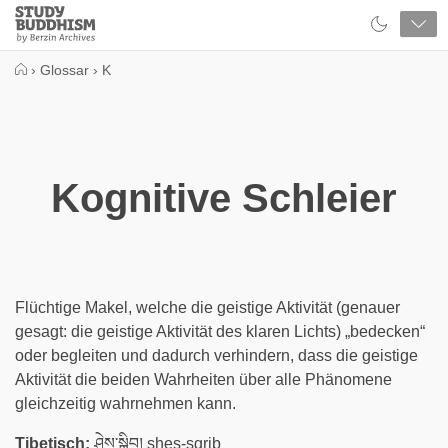
Close
Study
Buddhism
Home
›
Glossar
›
K
Kognitive Schleier
Flüchtige Makel, welche die geistige Aktivität (genauer
gesagt: die geistige Aktivität des klaren Lichts) „bedecken“
oder begleiten und dadurch verhindern, dass die geistige
Aktivität die beiden Wahrheiten über alle Phänomene
gleichzeitig wahrnehmen kann.
Tibetisch:
ཤེས་སྒྲིབ། shes-sgrib