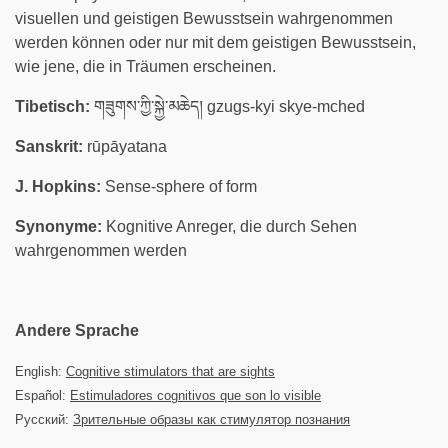
visuellen und geistigen Bewusstsein wahrgenommen
werden können oder nur mit dem geistigen Bewusstsein,
wie jene, die in Träumen erscheinen.
Tibetisch:
གཟུགས་ཀྱི་སྐྱེ་མཆེད། gzugs-kyi skye-mched
Sanskrit:
rūpāyatana
J. Hopkins:
Sense-sphere of form
Synonyme:
Kognitive Anreger, die durch Sehen
wahrgenommen werden
Andere Sprache
English:
Cognitive stimulators that are sights
Español:
Estimuladores cognitivos que son lo visible
Русский:
Зрительные образы как стимулятор познания