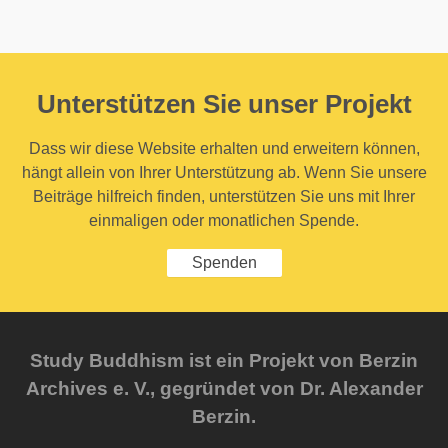
Unterstützen Sie unser Projekt
Dass wir diese Website erhalten und erweitern können,
hängt allein von Ihrer Unterstützung ab. Wenn Sie unsere
Beiträge hilfreich finden, unterstützen Sie uns mit Ihrer
einmaligen oder monatlichen Spende.
Spenden
Study Buddhism ist ein Projekt von Berzin
Archives e. V., gegründet von Dr. Alexander
Berzin.