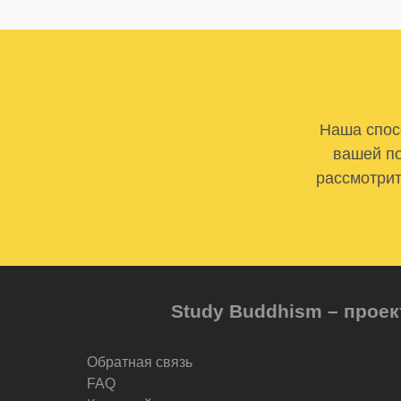
Наша спосо
вашей по
рассмотрит
Study Buddhism – проек
Обратная связь
FAQ