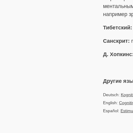
ментальным
например з
Тибетский:
Санскрит:
r
Д. Хопкинс
Другие яз
Deutsch:
Kogni
English:
Cogniti
Español:
Estimu