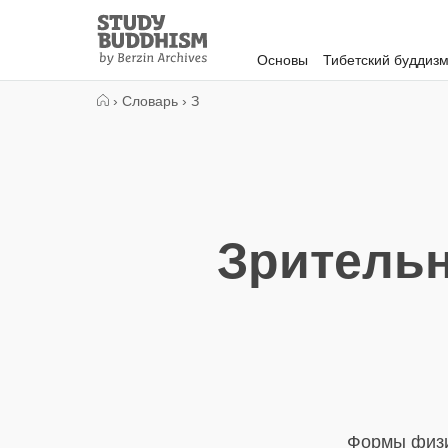
Close
Study
Buddhism
Основы
Тибетский буддиз
Home
›
Словарь
›
З
Зрительн
Формы физи