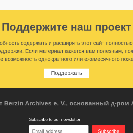
Поддержите наш проект
бность содержать и расширять этот сайт полностью
ддержки. Если материал кажется вам полезным, по
е возможность однократного или ежемесячного пож
Поддержать
т Berzin Archives e. V., основанный д-ро
Subscribe to our newsletter
Enter
Subscribe