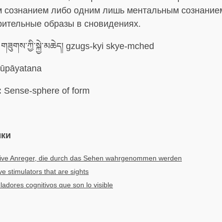
 сознанием либо одним лишь ментальным сознанием
рительные образы в сновидениях.
གཟུགས་ཀྱི་སྐྱེ་མཆེད། gzugs-kyi skye-mched
ūpāyatana
:
Sense-sphere of form
ыки
tive Anreger, die durch das Sehen wahrgenommen werden
ve stimulators that are sights
ladores cognitivos que son lo visible