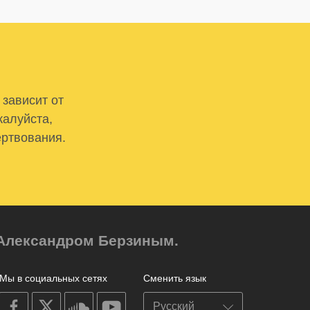
 зависит от
жалуйста,
ертвования.
м Александром Берзиным.
Мы в социальных сетях
Сменить язык
on
on
on
on