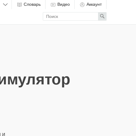
Словарь
Видео
Аккаунт
Enter
Search
search
term
тимулятор
 и