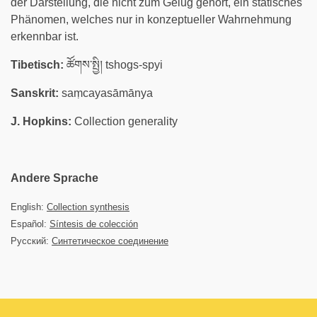
der Darstellung, die nicht zum Gelug gehört, ein statisches
Phänomen, welches nur in konzeptueller Wahrnehmung
erkennbar ist.
Tibetisch:
ཚོགས་སྤྱི། tshogs-spyi
Sanskrit:
saṃcayasāmānya
J. Hopkins:
Collection generality
Andere Sprache
English:
Collection synthesis
Español:
Síntesis de colección
Русский:
Синтетическое соединение