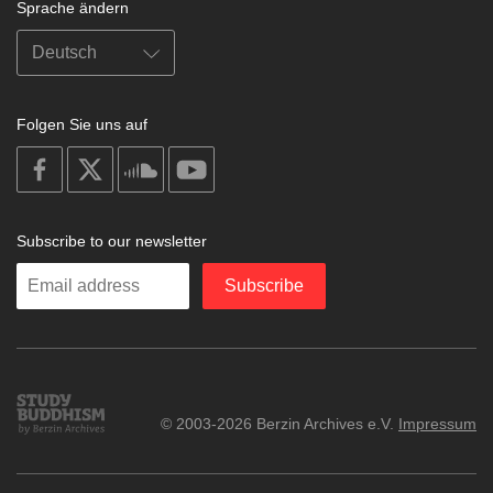
Sprache ändern
Folgen Sie uns auf
on
on
on
on
facebook
X
soundcloud
youtube
Subscribe to our newsletter
Enter
Subscribe
your
email
Study
© 2003-2026 Berzin Archives e.V.
Impressum
Buddhism
Home