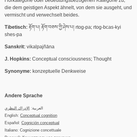
Hörkategorie oder bedeutungsbezogenen Kategorie zu,
die dem geistigen Aspekt ähnelt, von dem sie ausgeht, und
vermischt und verwechselt beides.
Tibetisch:
རྟོག་པ། རྟོག་བཅས་ཀྱི་ཤེས་པ། rtog-pa; rtog-bcas-kyi
shes-pa
Sanskrit:
vikalpajñāna
J. Hopkins:
Conceptual consciousness; Thought
Synonyme:
konzeptuelle Denkweise
Andere Sprache
العربية:
الإدراك النظري
English:
Conceptual cognition
Español:
Cognición conceptual
Italiano: Cognizione concettuale