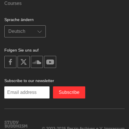
Courses
Sprache ändern
Folgen Sie uns auf
on
on
on
on
facebook
X
soundcloud
youtube
Subscribe to our newsletter
Enter
Subscribe
your
email
Study
© 2003-2026 Berzin Archives e.V.
Impressum
Buddhism