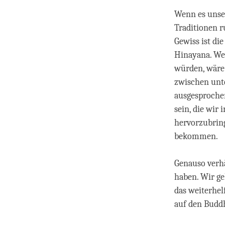
Wenn es unser
Traditionen ru
Gewiss ist di
Hinayana. Wen
würden, wäre 
zwischen unte
ausgesprochen
sein, die wir
hervorzubrin
bekommen.
Genauso verhä
haben. Wir g
das weiterhel
auf den Buddh