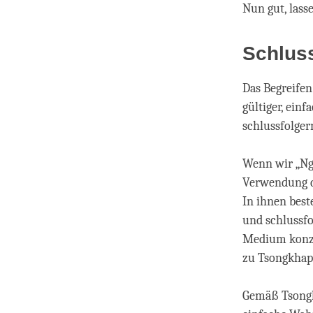
Nun gut, lass
Schlus
Das Begreifen
gültiger, ein
schlussfolge
Wenn wir „Ng
Verwendung di
In ihnen best
und schlussfo
Medium konze
zu Tsongkhapa
Gemäß Tsongk