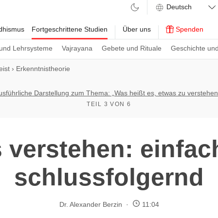
ddhismus
Fortgeschrittene Studien
Über uns
Spenden
und Lehrsysteme
Vajrayana
Gebete und Rituale
Geschichte und
ist
›
Erkenntnistheorie
usführliche Darstellung zum Thema: „Was heißt es, etwas zu verstehen
TEIL 3 VON 6
 verstehen: einfac
schlussfolgernd
Dr. Alexander Berzin
11:04