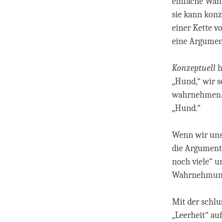
einfache Wahr
sie kann konze
einer Kette v
eine Argument
Konzeptuell
h
„Hund,“ wir s
wahrnehmen. D
„Hund.“
Wenn wir uns 
die Argumenta
noch viele“ u
Wahrnehmun
Mit der schl
„Leerheit“ auf