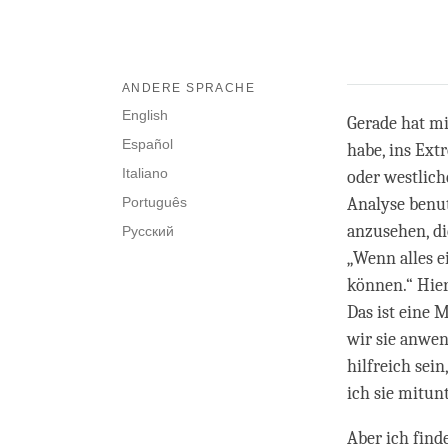
ANDERE SPRACHE
English
Gerade hat mi
Español
habe, ins Ext
Italiano
oder westlich
Português
Analyse benut
anzusehen, di
Русский
„Wenn alles e
können.“ Hier
Das ist eine 
wir sie anwe
hilfreich sein
ich sie mitun
Aber ich find