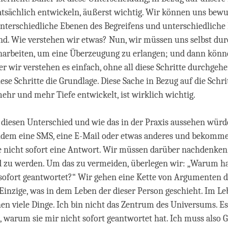
atsächlich entwickeln, äußerst wichtig. Wir können uns bewu
 unterschiedliche Ebenen des Begreifens und unterschiedliche
nd. Wie verstehen wir etwas? Nun, wir müssen uns selbst durc
harbeiten, um eine Überzeugung zu erlangen; und dann könn
er wir verstehen es einfach, ohne all diese Schritte durchgeh
ese Schritte die Grundlage. Diese Sache in Bezug auf die Schri
ehr und mehr Tiefe entwickelt, ist wirklich wichtig.
 diesen Unterschied und wie das in der Praxis aussehen wür
dem eine SMS, eine E-Mail oder etwas anderes und bekomm
e nicht sofort eine Antwort. Wir müssen darüber nachdenken
d zu werden. Um das zu vermeiden, überlegen wir: „Warum ha
sofort geantwortet?“ Wir gehen eine Kette von Argumenten d
 Einzige, was in dem Leben der dieser Person geschieht. Im Le
en viele Dinge. Ich bin nicht das Zentrum des Universums. Es
 warum sie mir nicht sofort geantwortet hat. Ich muss also 