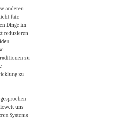
ese anderen
cht fair.
len Dinge im
kt reduzieren
eiden
so
Traditionen zu
e
wicklung zu
r gesprochen
ieweit uns
deren Systems