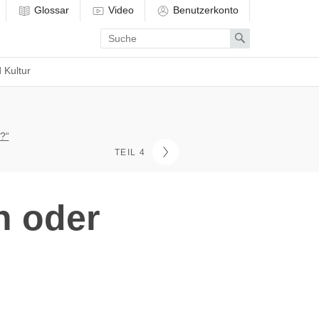
Glossar
Video
Benutzerkonto
Enter
Search
search
term
 Kultur
?“
TEIL 4
h oder