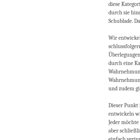
diese Kategor
durch sie hin
Schublade. Da
Wir entwickel
schlussfolger
Überlegungen
durch eine Ka
Wahrnehmung. 
Wahrnehmung 
und zudem gib
Dieser Punkt 
entwickeln wi
Jeder möchte 
aber schließl
einfach verin