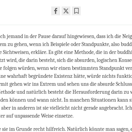
Share
Bookmark
on
facebook
ch jemand in der Pause darauf hingewiesen, dass ich die Nei
rem zu gehen, wenn ich Beispiele oder Standpunkte, also budd
e Sichtweisen, erkläre. Es gibt eine Methode, die in der buddh
zt wird, die darin besteht, sich die absurden, logischen Kon
e folgen würden, wenn wir einen bestimmten Standpunkt ver
ine wahrhaft begründete Existenz hätte, würde nichts funkti
mit gehen wir ins Extrem und sehen uns die absurde Schluss
Methode und natürlich besteht die Herausforderung darin zu
nden können und wann nicht. In manchen Situationen kann si
, aber in anderen ist sie vielleicht nicht gerade angebracht. Ic
ter auf unpassende Weise einsetze.
e sie im Grunde recht hilfreich. Natürlich könnte man sagen, 