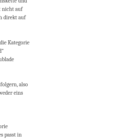
onskette und
t nicht auf
h direkt auf
die Kategorie
d“
ublade
olgern, also
weder eins
orie
es passt in