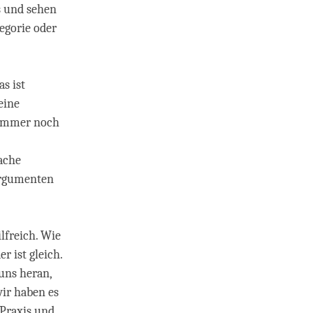
ns und sehen
egorie oder
s ist
eine
 immer noch
ache
Argumenten
lfreich. Wie
r ist gleich.
uns heran,
wir haben es
 Praxis und