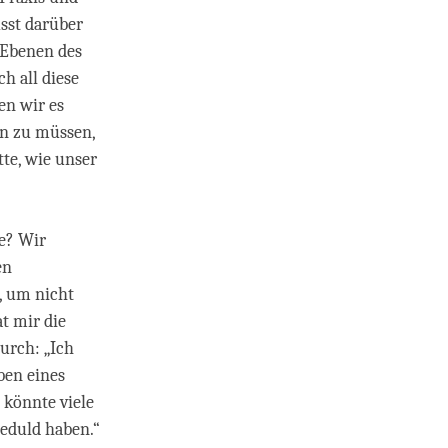
sst darüber
 Ebenen des
h all diese
en wir es
en zu müssen,
tte, wie unser
de? Wir
en
, um nicht
t mir die
urch: „Ich
ben eines
 könnte viele
Geduld haben.“