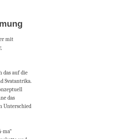
hmung
er mit
,
 das auf die
d Svatantrika.
onzeptuell
hne das
n Unterschied
ä-ma“