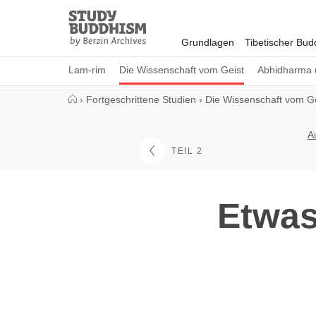
Close
Study
Buddhism
Grundlagen
Tibetischer Bu
Home
Lam-rim
Die Wissenschaft vom Geist
Abhidharma 
›
Fortgeschrittene Studien
›
Die Wissenschaft vom Ge
A
TEIL 2
Etwas