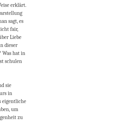
eise erklärt.
arstellung
an sagt, es
cht fair,
über Liebe
in dieser
? Was hat in
st schulen
nd sie
urs in
 eigentliche
 üben, um
ogenheit zu