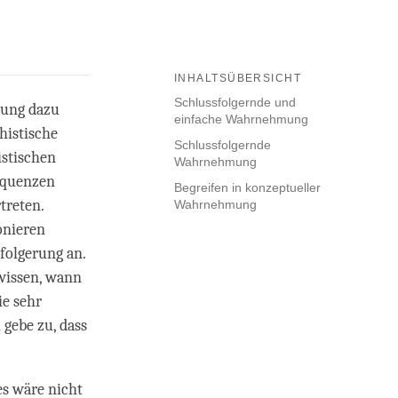
INHALTSÜBERSICHT
Schlussfolgernde und
gung dazu
einfache Wahrnehmung
histische
Schlussfolgernde
istischen
Wahrnehmung
sequenzen
Begreifen in konzeptueller
treten.
Wahrnehmung
onieren
folgerung an.
 wissen, wann
e sehr
h gebe zu, dass
es wäre nicht