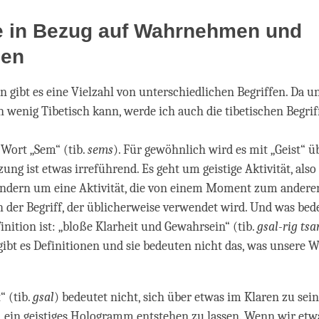
fe in Bezug auf Wahrnehmen und
hen
n gibt es eine Vielzahl von unterschiedlichen Begriffen. Da u
n wenig Tibetisch kann, werde ich auch die tibetischen Begri
s Wort „Sem“ (tib.
sems
). Für gewöhnlich wird es mit „Geist“ üb
zung ist etwas irreführend. Es geht um geistige Aktivität, als
ondern um eine Aktivität, die von einem Moment zum anderen 
ch der Begriff, der üblicherweise verwendet wird. Und was bed
inition ist: „bloße Klarheit und Gewahrsein“ (tib.
gsal-rig ts
gibt es Definitionen und sie bedeuten nicht das, was unsere 
“ (tib.
gsal
) bedeutet nicht, sich über etwas im Klaren zu sein
, ein geistiges Hologramm entstehen zu lassen. Wenn wir etw