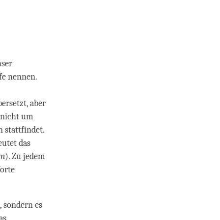
nser
ffe nennen.
ersetzt, aber
o nicht um
stattfindet.
eutet das
am
). Zu jedem
Worte
, sondern es
as