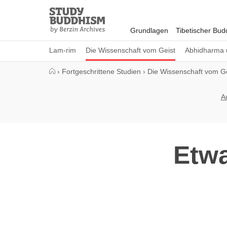
Close
Study
Buddhism
Grundlagen
Tibetischer Bu
Home
Lam-rim
Die Wissenschaft vom Geist
Abhidharma 
›
Fortgeschrittene Studien
›
Die Wissenschaft vom Ge
A
Etwa