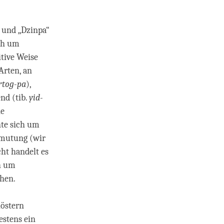
; und „Dzinpa“
ich um
tive Weise
Arten, an
rtog-pa
),
nd (tib.
yid-
he
nte sich um
rmutung (wir
ht handelt es
ch um
ehen.
löstern
estens ein