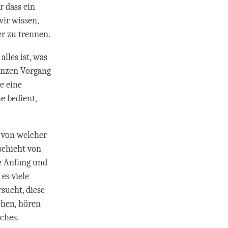
r dass ein
wir wissen,
er zu trennen.
alles ist, was
ganzen Vorgang
e eine
e bedient,
, von welcher
eschieht von
e Anfang und
 es viele
sucht, diese
ehen, hören
iches.