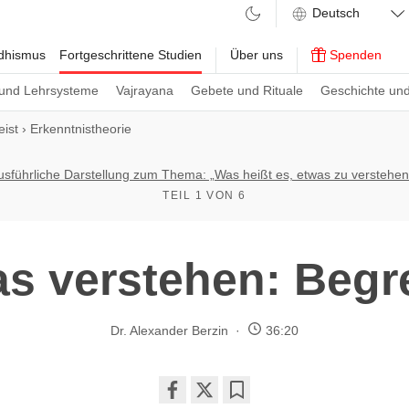
ddhismus
Fortgeschrittene Studien
Über uns
Spenden
und Lehrsysteme
Vajrayana
Gebete und Rituale
Geschichte und
ist
›
Erkenntnistheorie
usführliche Darstellung zum Thema: „Was heißt es, etwas zu verstehen
TEIL 1 VON 6
s verstehen: Begr
Dr. Alexander Berzin
36:20