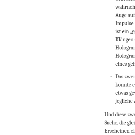
wahrnehm
Auge auf
Impulse 
ist ein „
Klängen:
Hologram
Hologram
eines ge
Das zwei
könnte e
etwas ge
jegliche 
Und diese zwe
Sache, die gle
Erscheinen ei