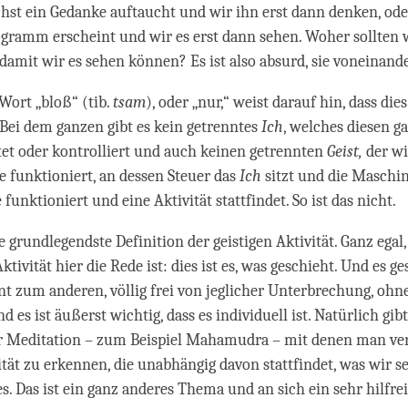
chst ein Gedanke auftaucht und wir ihn erst dann denken, ode
ogramm erscheint und wir es erst dann sehen. Woher sollten 
, damit wir es sehen können? Es ist also absurd, sie voneinand
Wort „bloß“ (tib.
tsam
), oder „nur,“ weist darauf hin, dass dies 
. Bei dem ganzen gibt es kein getrenntes
Ich
, welches diesen 
et oder kontrolliert und auch keinen getrennten
Geist
,
der wi
 funktioniert, an dessen Steuer das
Ich
sitzt und die Maschin
 funktioniert und eine Aktivität stattfindet. So ist das nicht.
ie grundlegendste Definition der geistigen Aktivität. Ganz egal
Aktivität hier die Rede ist: dies ist es, was geschieht. Und es g
 zum anderen, völlig frei von jeglicher Unterbrechung, ohn
 es ist äußerst wichtig, dass es individuell ist. Natürlich gibt
 Meditation – zum Beispiel Mahamudra – mit denen man ver
vität zu erkennen, die unabhängig davon stattfindet, was wir s
s. Das ist ein ganz anderes Thema und an sich ein sehr hilfre