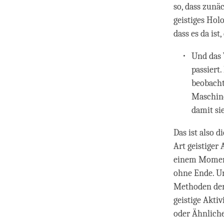
so, dass zunä
geistiges Hol
dass es da ist
Und das 
passiert
beobacht
Maschine
damit sie
Das ist also d
Art geistiger 
einem Moment
ohne Ende. Und
Methoden der
geistige Akti
oder Ähnliche