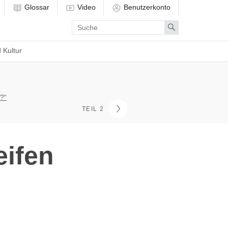
Glossar
Video
Benutzerkonto
Enter
Search
search
term
 Kultur
?“
TEIL 2
eifen