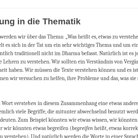
Share
Bookmark
on
facebook
ung in die Thematik
erden wir über das Thema: „Was heißt es, etwas zu verstehe
lt es sich in der Tat um ein sehr wichtiges Thema und um ei
ntlich traditionell nicht im Dharma befasst. Natürlich ist es 
e Lehren zu verstehen. Wir sollten ein Verständnis von Vergä
eit haben. Wir müssen die Texte verstehen können und es ist 
en wir versuchen zu helfen, ihre Probleme und das, was sie 
s Wort
verstehen
in diesem Zusammenhang eine etwas ander
iemlich viele Begriffe, die mitunter abwechselnd benutzt wer
edeuten. Zum Beispiel könnten wir etwas wissen, wir könnten
r wir könnten etwas begreifen (
begreifen
heißt, etwas korre
u verstehen). Und natürlich werden die Worte in einer Sprac