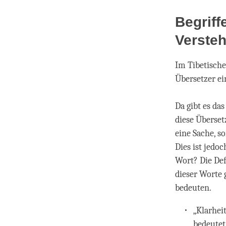
Begrif
Verste
Im Tibetische
Übersetzer ei
Da gibt es da
diese Überset
eine Sache, s
Dies ist jedo
Wort? Die Def
dieser Worte 
bedeuten.
„Klarheit
bedeutet