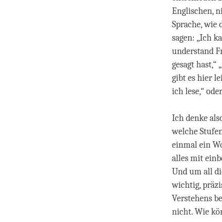
Englischen, n
Sprache, wie
sagen: „Ich k
understand Fr
gesagt hast,“ 
gibt es hier l
ich lese,“ ode
Ich denke als
welche Stufen
einmal ein W
alles mit einb
Und um all di
wichtig, präz
Verstehens be
nicht. Wie kö