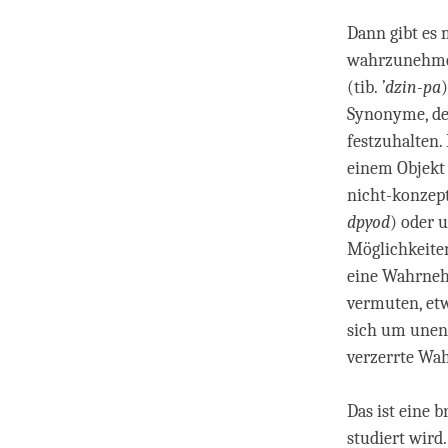
Dann gibt es 
wahrzunehmen
(tib.
’dzin-pa
Synonyme, der
festzuhalten. 
einem Objekt 
nicht-konzept
dpyod
) oder 
Möglichkeiten
eine Wahrneh
vermuten, etw
sich um unent
verzerrte Wa
Das ist eine 
studiert wird