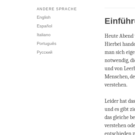
ANDERE SPRACHE
English
Einführ
Español
Italiano
Heute Abend w
Português
Hierbei hande
man sich eige
Русский
notwendig, di
und von Leerh
Menschen, den
verstehen.
Leider hat da
und es gibt z
das gleiche b
verstehen ode
entschieden z