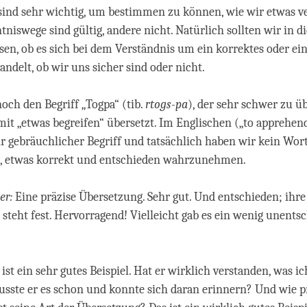
e sind sehr wichtig, um bestimmen zu können, wie wir etwas v
tniswege sind gültig, andere nicht. Natürlich sollten wir in d
en, ob es sich bei dem Verständnis um ein korrektes oder ein
andelt, ob wir uns sicher sind oder nicht.
noch den Begriff „Togpa“ (tib.
rtogs-pa
), der sehr schwer zu üb
mit „etwas begreifen“ übersetzt. Im Englischen („to apprehe
ehr gebräuchlicher Begriff und tatsächlich haben wir kein Wort
t, etwas korrekt und entschieden wahrzunehmen.
er:
Eine präzise Übersetzung. Sehr gut. Und entschieden; ihre
steht fest. Hervorragend! Vielleicht gab es ein wenig unents
 ist ein sehr gutes Beispiel. Hat er wirklich verstanden, was ic
sste er es schon und konnte sich daran erinnern? Und wie p