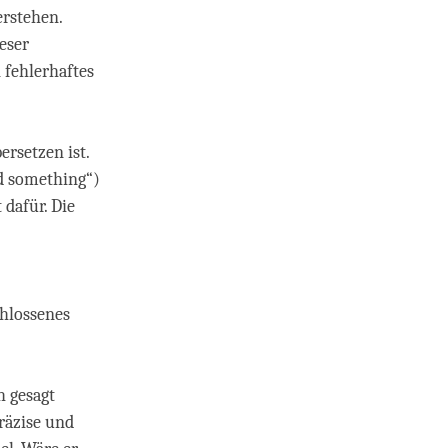
erstehen.
ieser
 fehlerhaftes
ersetzen ist.
nd something“)
 dafür. Die
chlossenes
h gesagt
räzise und