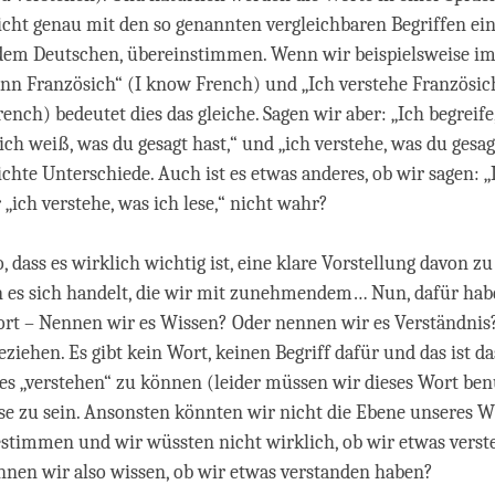
icht genau mit den so genannten vergleichbaren Begriffen ei
 dem Deutschen, übereinstimmen. Wenn wir beispielsweise im
ann Französich“ (I know French) und „Ich verstehe Französich
ench) bedeutet dies das gleiche. Sagen wir aber: „Ich begreife
„ich weiß, was du gesagt hast,“ und „ich verstehe, was du gesag
eichte Unterschiede. Auch ist es etwas anderes, ob wir sagen: 
r „ich verstehe, was ich lese,“ nicht wahr?
o, dass es wirklich wichtig ist, eine klare Vorstellung davon z
 es sich handelt, die wir mit zunehmendem… Nun, dafür hab
ort – Nennen wir es Wissen? Oder nennen wir es Verständnis
eziehen. Es gibt kein Wort, keinen Begriff dafür und das ist d
es „verstehen“ zu können (leider müssen wir dieses Wort benu
ise zu sein. Ansonsten könnten wir nicht die Ebene unseres W
stimmen und wir wüssten nicht wirklich, ob wir etwas verst
nnen wir also wissen, ob wir etwas verstanden haben?