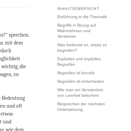
INHALTSÜBERSICHT
Einführung in die Thematik
Begriffe in Bezug auf
Wahrnehmen und
n?“ sprechen.
Verstehen
ns, mit dem
Was bedeutet es, etwas zu
jedoch
begreifen?
nglichkeit
Explizites und implizites
Begreifen
wichtig, die
Begreifen ist korrekt
sagen, zu
Begreifen ist entschieden
Wie man ein Verständnis
von Leerheit bekommt
e Bedeutung
Besprechen der nächsten
den und oft
Unterweisung
 etwas
kt und
he, wie dem