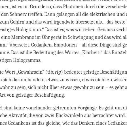
en, ist es im Grunde so, dass Photonen durch die verschied
 den Sehnerv treffen. Dann gelangen all die elektrischen un
zum Gehirn und das wird irgendwie übersetzt als… das beste
geistiges Hologramm.“ Das ist es, was wir sehen. Genauso verhä
 eine Membrane im Ohr gerät in Schwingung und das wird als
m“ übersetzt. Gedanken, Emotionen – all diese Dinge sind ge
me. Das ist die Bedeutung des Wortes „Klarheit:“ das Entste
istigen Hologramms.
te Wort „Gewahrsein” (tib.
rig
) bedeutet geistige Beschäftigun
s sich darum handeln, etwas zu wissen, etwas nicht zu wissen
wahr zu sein, sich nicht über etwas gewahr zu sein – es geht 
Art von geistiger Beschäftigung.
i sind keine voneinander getrennten Vorgänge. Es geht um di
iche Aktivität, die von zwei Blickwinkeln aus betrachtet wird.
nes Gedankens ist das gleiche, wie das Denken eines Gedankens