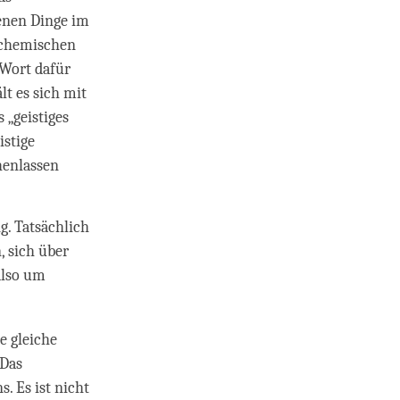
enen Dinge im
d chemischen
 Wort dafür
lt es sich mit
 „geistiges
istige
henlassen
g. Tatsächlich
, sich über
also um
e gleiche
 Das
. Es ist nicht