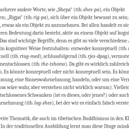
mehrere andere Worte, wie „Shepa“ (tib.
shes-pa
), ein Objekt
; „Rigpa“ (tib.
rig-pa
), sich über ein Objekt bewusst zu sein
), etwas als ein Objekt zu anzunehmen. Bei allen handelt es s
en Bedeutung darin besteht, aktiv an einem Objekt auf kogni
Das sind wichtige Begriffe, denn es gibt so viele verschiedene 
in kognitiver Weise festzuhalten: entweder konzeptuell (tib.
uell (tib.
rtog-med
), schlussfolgernd (tib.
rjes-dpag
), vermute
unentschlossen (tib.
the-tshoms
). Da gibt es wirklich zahlreic
. Es könnte konzeptuell oder nicht-konzeptuell sein. Es kön
mung, eine Sinneswahrnehmung, handeln, oder um eine Ve
as wäre wahr, aber verstehen nicht wirklich warum). Vielleic
schlossenes Schwanken (ist es dieses, oder jenes?) oder au
hrnehmung (tib.
log-shes
), bei der wir es einfach falsch verst
breite Thematik, die auch im tibetischen Buddhismus in den K
. In der traditionellen Ausbildung lernt man diese Dinge mind