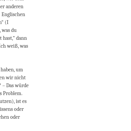
ner anderen
 Englischen
“ (I
, was du
t hast,“ dann
„Ich weiß, was
u haben, um
en wir nicht
? – Das würde
as Problem.
tzen), ist es
issens oder
ehen oder