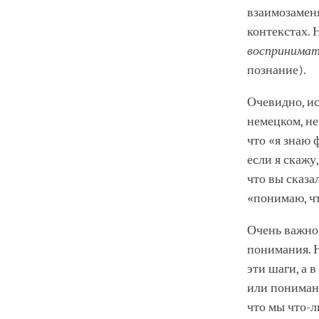
взаимозаменя
контекстах. 
воспринима
познание).
Очевидно, ис
немецком, не
что «я знаю 
если я скажу
что вы сказал
«понимаю, чт
Очень важно 
понимания. 
эти шаги, а 
или понимани
что мы что-