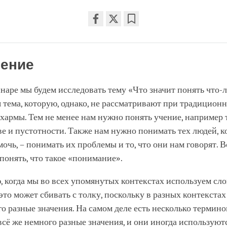
Share
Bookmark
on
facebook
ение
наре мы будем исследовать тему «Что значит понять что-
 тема, которую, однако, не рассматривают при традицион
армы. Тем не менее нам нужно понять учение, например 
е и пустотности. Также нам нужно понимать тех людей, 
очь, – понимать их проблемы и то, что они нам говорят. 
понять, что такое «понимание».
 когда мы во всех упомянутых контекстах используем сл
это может сбивать с толку, поскольку в разных контекста
о разные значения. На самом деле есть несколько термино
всё же немного разные значения, и они иногда используют