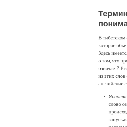
Термин
поним
В тибетском 
которое обыч
Здесь имеетс
о том, что п
означает? Ег
из этих слов
английские с
Ясност
слово о
происхо
запуска