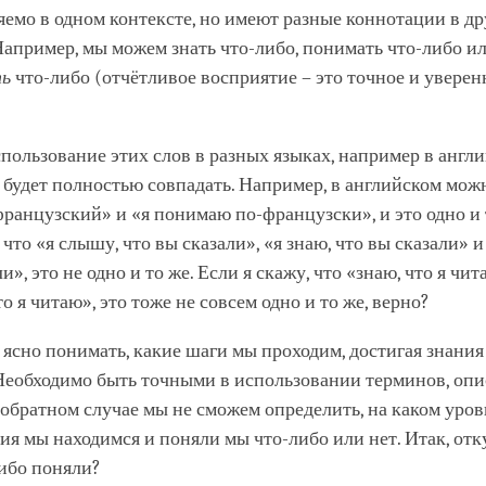
емо в одном контексте, но имеют разные коннотации в др
Например, мы можем знать что-либо, понимать что-либо и
ть
что-либо (отчётливое восприятие – это точное и уверен
пользование этих слов в разных языках, например в англи
 будет полностью совпадать. Например, в английском можн
французский» и «я понимаю по-французски», и это одно и 
, что «я слышу, что вы сказали», «я знаю, что вы сказали» 
и», это не одно и то же. Если я скажу, что «знаю, что я чит
о я читаю», это тоже не совсем одно и то же, верно?
ясно понимать, какие шаги мы проходим, достигая знания
Необходимо быть точными в использовании терминов, о
в обратном случае мы не сможем определить, на каком уро
я мы находимся и поняли мы что-либо или нет. Итак, отк
либо поняли?