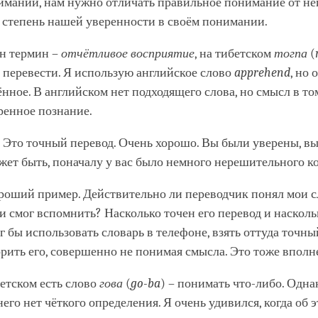
нимании, нам нужно отличать правильное понимание от н
 степень нашей уверенности в своём понимании.
ин термин –
отчётливое восприятие
, на тибетском
тогпа
(
 перевести. Я использую английское слово
apprehend
, но 
нное. В английском нет подходящего слова, но смысл в том
ренное познание.
:
Это точный перевод. Очень хорошо. Вы были уверены, в
ет быть, поначалу у вас было немного нерешительного к
ороший пример. Действительно ли переводчик понял мои с
 и смог вспомнить? Насколько точен его перевод и насколь
г бы использовать словарь в телефоне, взять оттуда точны
рить его, совершенно не понимая смысла. Это тоже вполн
бетском есть слово
гова
(
go-ba
) – понимать что-либо. Одна
него нет чёткого определения. Я очень удивился, когда об э