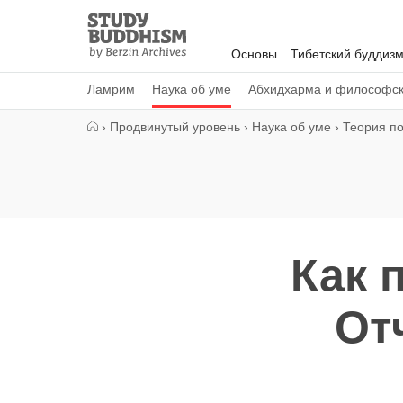
Close
Study
Buddhism
Основы
Тибетский буддиз
Home
Ламрим
Наука об уме
Абхидхарма и философс
›
Продвинутый уровень
›
Наука об уме
›
Теория п
Как 
От