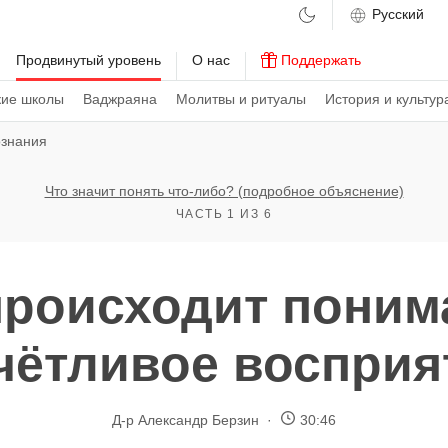
м
Продвинутый уровень
О нас
Поддержать
кие школы
Ваджраяна
Молитвы и ритуалы
История и культур
ознания
Что значит понять что-либо? (подробное объяснение)
ЧАСТЬ 1 ИЗ 6
происходит поним
чётливое восприя
Д-р Александр Берзин
30:46