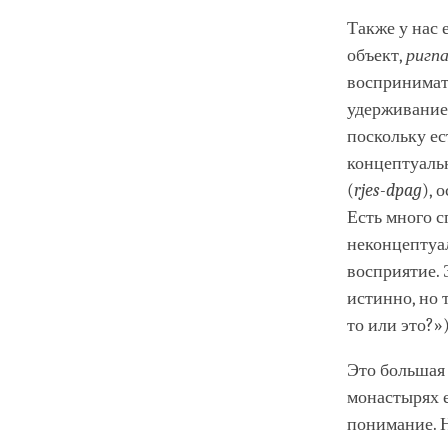
Также у нас 
объект,
ригп
воспринимат
удерживание 
поскольку ес
концептуаль
(
rjes-dpag
), 
Есть много 
неконцептуа
восприятие. 
истинно, но 
то или это?»
Это большая 
монастырях е
понимание. Н