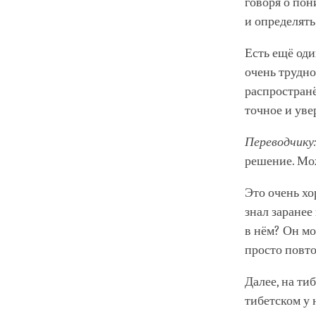
говоря о по
и определять
Есть ещё од
очень трудно
распространё
точное и уве
Переводчику
решение. Мож
Это очень х
знал заранее
в нём? Он мо
просто повто
Далее, на ти
тибетском у 