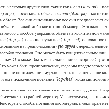
есть несколько других слов, таких как
шепа
(
shes-pa
) – по
а
(
rig-pa
) – осознавать объект,
дзинпа
(
’dzin-p
a) – когнитив
ь объект. Все они синонимичны: все они предполагают а
объекта в какой-либо когнитивной манере. Это важные т
ть много способов удержания объекта в когнитивной мане
ное (
rtog-pa
), неконцептуальное (
rtog-med
), основанное н
основанное на предположении (
yid-dpyod
), нерешительное 
способов познания. Оно может быть концептуальным или
льным. Это может быть ментальное или сенсорное (чувст
Это может быть предположение, когда мы предполагаем, ч
точно не понимаем почему; также есть нерешительное кол
) и есть искажённое познание (
log-shes
), когда мы поняли
тема, которая также изучается в тибетском буддизме. Тра
ё изучают по крайней мере год. Мы исследуем, как проис
екоторые способы познания достоверны, а некоторые нет