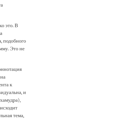
та
ко это. В
за
а, подобного
мму. Это не
оннотация
она
ента к
видуальна, и
хамудра),
оисходит
льная тема,