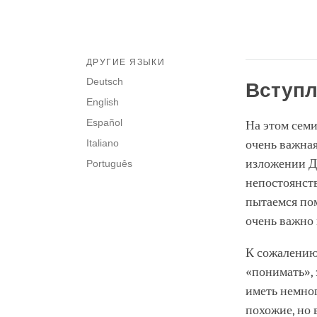
ДРУГИЕ ЯЗЫКИ
Deutsch
Вступл
English
Español
На этом семи
Italiano
очень важная
изложении Дх
Português
непостоянств
пытаемся пом
очень важно 
К сожалению,
«понимать», 
иметь немног
похожие, но 