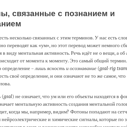
ы, связанные с познанием и
анием
есть несколько связанных с этим терминов. У нас есть сл
но переводят как «ум», но этот перевод может немного сби
я в виду ментальная активность. Речь идёт не о вещи, а об
роисходит от момента к моменту. Это самый общий термин.
о определение –
лишь ясность и осознавание
(
gsal-rig tsam
 есть своё определение, и они означают не то же самое, чт
лова.
ь
(
gsal
) не означает, что ум или его объекты находятся в фо
значает ментальную активность создания ментальной голо
дит, когда мы, например, видим? Фотоны попадают на сетча
я нейроэлектрические и химические сигналы, которые по