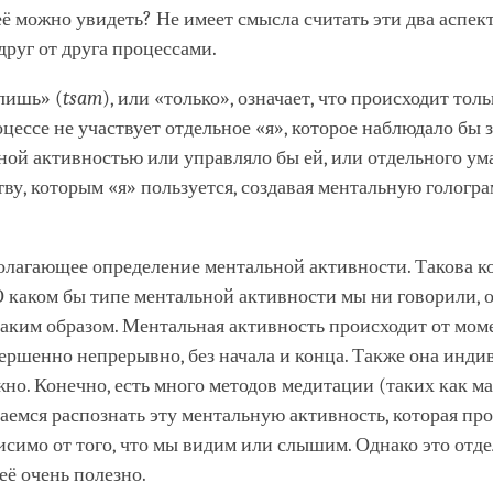
её можно увидеть? Не имеет смысла считать эти два аспек
руг от друга процессами.
лишь» (
tsam
), или «только», означает, что происходит толь
цессе не участвует отдельное «я», которое наблюдало бы 
ной активностью или управляло бы ей, или отдельного ум
ву, которым «я» пользуется, создавая ментальную гологра
олагающее определение ментальной активности. Такова к
О каком бы типе ментальной активности мы ни говорили, 
аким образом. Ментальная активность происходит от мом
ершенно непрерывно, без начала и конца. Также она инди
жно. Конечно, есть много методов медитации (таких как ма
аемся распознать эту ментальную активность, которая пр
висимо от того, что мы видим или слышим. Однако это отде
 её очень полезно.