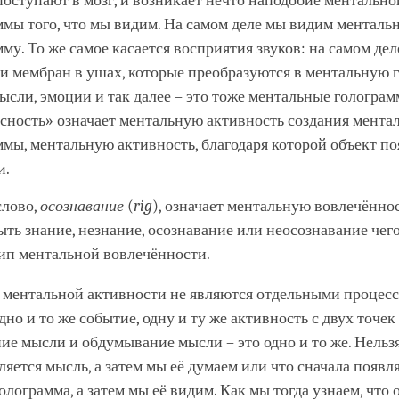
поступают в мозг, и возникает нечто наподобие ментально
ммы того, что мы видим. На самом деле мы видим менталь
му. То же самое касается восприятия звуков: на самом дел
и мембран в ушах, которые преобразуются в ментальную 
Мысли, эмоции и так далее – это тоже ментальные голограм
ясность» означает ментальную активность создания мента
ммы, ментальную активность, благодаря которой объект по
и.
слово,
осознавание
(
rig
), означает ментальную вовлечённос
ыть знание, незнание, осознавание или неосознавание чег
ип ментальной вовлечённости.
а ментальной активности не являются отдельными процес
но и то же событие, одну и ту же активность с двух точек 
е мысли и обдумывание мысли – это одно и то же. Нельзя 
ляется мысль, а затем мы её думаем или что сначала появл
олограмма, а затем мы её видим. Как мы тогда узнаем, что 