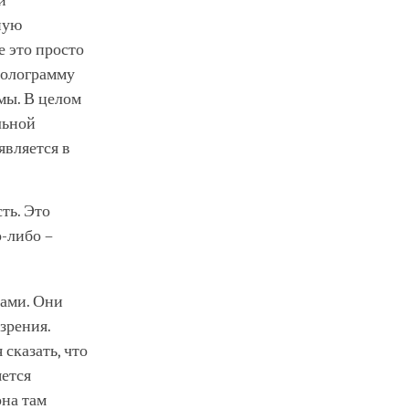
й
ную
е это просто
голограмму
мы. В целом
льной
является в
ть. Это
о-либо –
сами. Они
зрения.
сказать, что
яется
она там