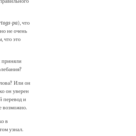
еправильного
rtogs-pa
), что
оно не очень
, что это
ы приняли
олебания?
лова? Или он
ко он уверен
й перевод и
е возможно.
ко в
том узнал.