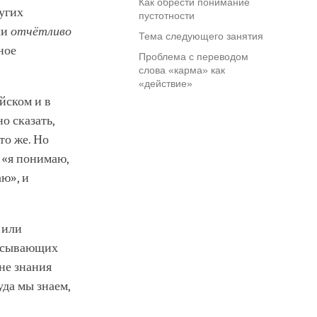
Как обрести понимание
угих
пустотности
ли
отчётливо
Тема следующего занятия
ное
Проблема с переводом
слова «карма» как
«действие»
йском и в
о сказать,
то же. Но
и «я понимаю,
аю», и
 или
писывающих
вне знания
уда мы знаем,