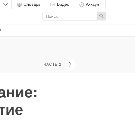
Словарь
Видео
Аккаунт
Enter
Search
search
term
а
ЧАСТЬ 2
ание:
тие