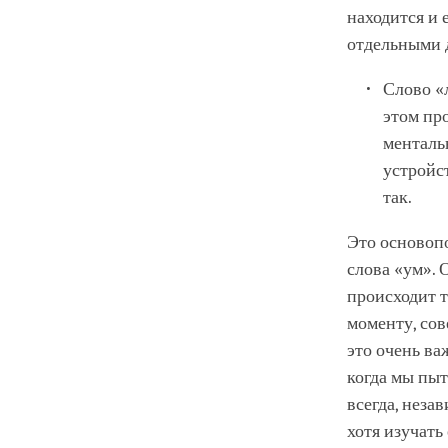
находится и 
отдельными д
Слово «
этом про
менталь
устройст
так.
Это основоп
слова «ум». 
происходит т
моменту, сов
это очень ва
когда мы пыт
всегда, неза
хотя изучать