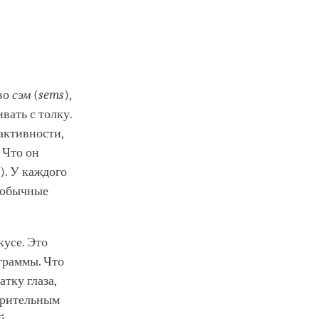
ово
сэм
(
sems
),
вать с толку.
 активности,
 Что он
). У каждого
о обычные
кусе. Это
граммы. Что
тку глаза,
 зрительным