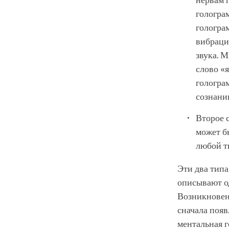
нервам 
гологра
голограм
вибраци
звука. 
слово «
гологра
сознани
Второе 
может б
любой т
Эти два тип
описывают од
Возникновени
сначала появ
ментальная г