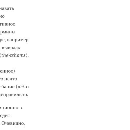
знавать
но
ктивное
ермины,
ре, например
а выводах
(
the-tshoms
).
венное)
то нечто
ебание («Это
 неправильно.
диционно в
ходит
. Очевидно,