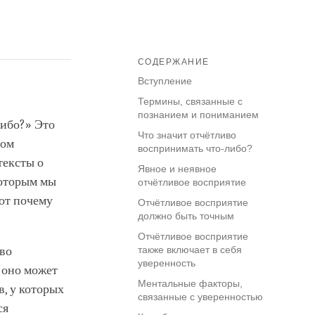
СОДЕРЖАНИЕ
Вступление
Термины, связанные с
познанием и пониманием
либо?» Это
Что значит отчётливо
ном
воспринимать что-либо?
тексты о
Явное и неявное
которым мы
отчётливое восприятие
Вот почему
Отчётливое восприятие
должно быть точным
Отчётливое восприятие
ово
также включает в себя
уверенность
х оно может
Ментальные факторы,
в, у которых
связанные с уверенностью
ся