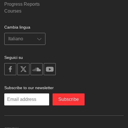
Progress Reports
Courses
Cambia lingua
Seguici su
on
on
on
on
facebook
X
soundcloud
youtube
Subscribe to our newsletter
Enter
Subscribe
your
email