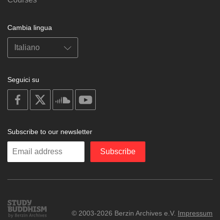
Cambia lingua
Seguici su
on
on
on
on
facebook
X
soundcloud
youtube
Subscribe to our newsletter
Enter
Subscribe
your
email
Study
© 2003-2026 Berzin Archives e.V.
Impressum
Buddhism