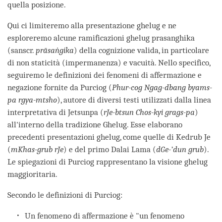
quella posizione.
Qui ci limiteremo alla presentazione ghelug e ne
esploreremo alcune ramificazioni ghelug prasanghika
(sanscr.
prāsaṅgika
) della cognizione valida, in particolare
di non staticità (impermanenza) e vacuità. Nello specifico,
seguiremo le definizioni dei fenomeni di affermazione e
negazione fornite da Purciog (
Phur-cog Ngag-dbang byams-
pa rgya-mtsho
), autore di diversi testi utilizzati dalla linea
interpretativa di Jetsunpa (
rJe-btsun Chos-kyi grags-pa
)
all'interno della tradizione Ghelug. Esse elaborano
precedenti presentazioni ghelug, come quelle di Kedrub Je
(
mKhas-grub rJe
) e del primo Dalai Lama (
dGe-’dun grub
).
Le spiegazioni di Purciog rappresentano la visione ghelug
maggioritaria.
Secondo le definizioni di Purciog:
Un fenomeno di affermazione è "un fenomeno