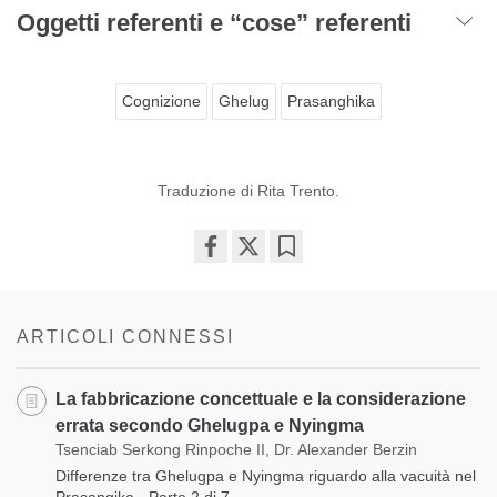
Oggetti referenti e “cose” referenti
Cognizione
Ghelug
Prasanghika
Traduzione di Rita Trento.
Share
Bookmark
on
facebook
ARTICOLI CONNESSI
La fabbricazione concettuale e la considerazione
errata secondo Ghelugpa e Nyingma
Tsenciab Serkong Rinpoche II, Dr. Alexander Berzin
Differenze tra Ghelugpa e Nyingma riguardo alla vacuità nel
Prasangika - Parte 2 di 7