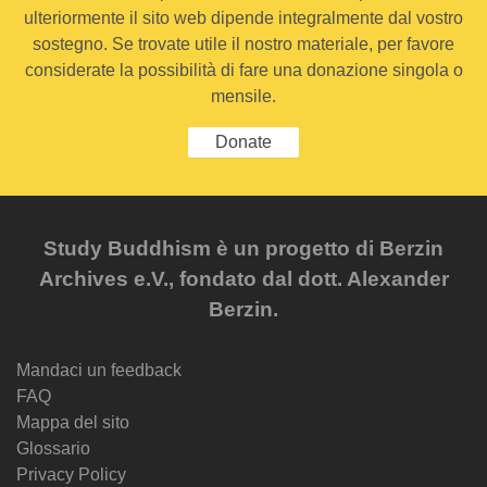
ulteriormente il sito web dipende integralmente dal vostro
sostegno. Se trovate utile il nostro materiale, per favore
considerate la possibilità di fare una donazione singola o
mensile.
Donate
Study Buddhism è un progetto di Berzin
Archives e.V., fondato dal dott. Alexander
Berzin.
Mandaci un feedback
FAQ
Mappa del sito
Glossario
Privacy Policy