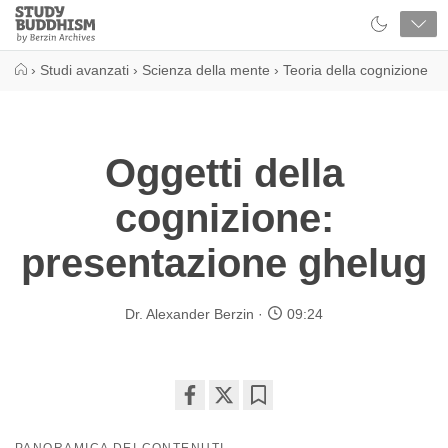
Close
Study
Buddhism
Home
›
Studi avanzati
›
Scienza della mente
›
Teoria della cognizione
Oggetti della
cognizione:
presentazione ghelug
Dr. Alexander Berzin
09:24
Share
Bookmark
on
PANORAMICA DEI CONTENUTI