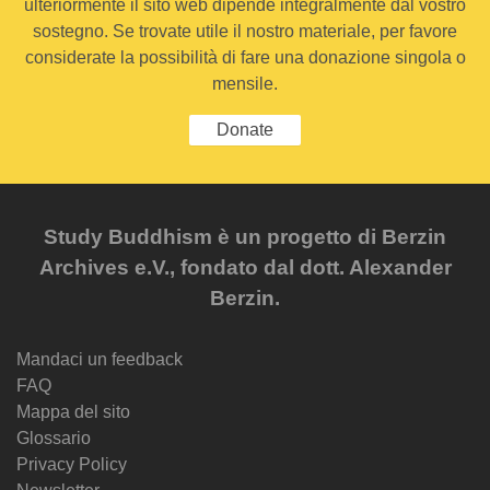
ulteriormente il sito web dipende integralmente dal vostro
sostegno. Se trovate utile il nostro materiale, per favore
considerate la possibilità di fare una donazione singola o
mensile.
Donate
Study Buddhism è un progetto di Berzin
Archives e.V., fondato dal dott. Alexander
Berzin.
Mandaci un feedback
FAQ
Mappa del sito
Glossario
Privacy Policy