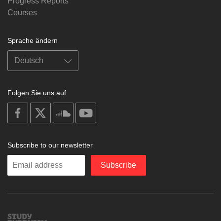
Progress Reports
Courses
Sprache ändern
Folgen Sie uns auf
on
on
on
on
facebook
X
soundcloud
youtube
Subscribe to our newsletter
Enter
Subscribe
your
email
Study