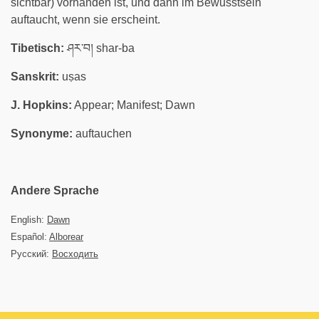
sichtbar) vorhanden ist, und dann im Bewusstsein
auftaucht, wenn sie erscheint.
Tibetisch:
ཤར་བ། shar-ba
Sanskrit:
uṣas
J. Hopkins:
Appear; Manifest; Dawn
Synonyme:
auftauchen
Andere Sprache
English:
Dawn
Español:
Alborear
Русский:
Восходить