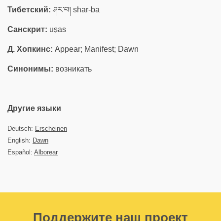
Тибетский:
ཤར་བ། shar-ba
Санскрит:
uṣas
Д. Хопкинс:
Appear; Manifest; Dawn
Синонимы:
возникать
Другие языки
Deutsch:
Erscheinen
English:
Dawn
Español:
Alborear
Поддержите наш проект