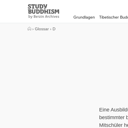
Close
Study
Buddhism
Grundlagen
Tibetischer Bu
Home
›
Glossar
›
D
Eine Ausbil
bestimmter b
Mitschüler h