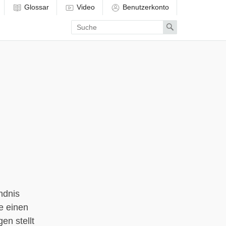
Glossar
Video
Benutzerkonto
Enter
Search
search
term
ndnis
e einen
en stellt