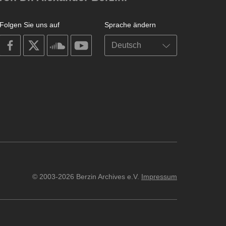
Folgen Sie uns auf
Sprache ändern
on
on
on
on
facebook
X
soundcloud
youtube
© 2003-2026 Berzin Archives e.V.
Impressum