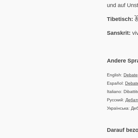
und auf Unst
Tibetisch:
རྩ
Sanskrit:
vi
Andere Spr
English:
Debate
Español:
Debat
Italiano: Dibattit
Русский:
Дебат
Українська: Де
Darauf bezo