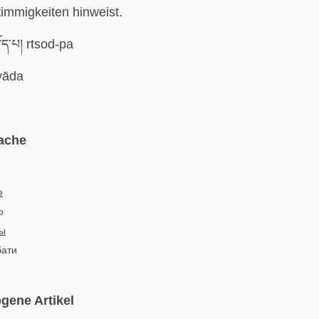
immigkeiten hinweist.
ོད་པ། rtsod-pa
vāda
ache
e
o
ы
бати
gene Artikel