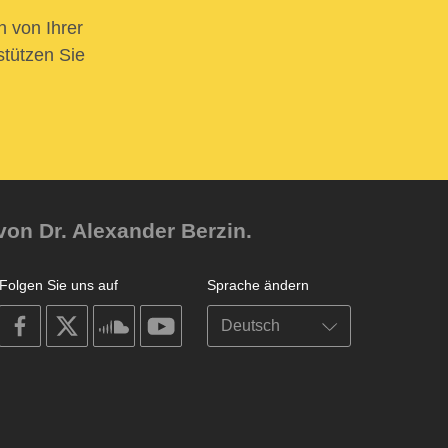
n von Ihrer
stützen Sie
von Dr. Alexander Berzin.
Folgen Sie uns auf
Sprache ändern
on
on
on
on
facebook
X
soundcloud
youtube