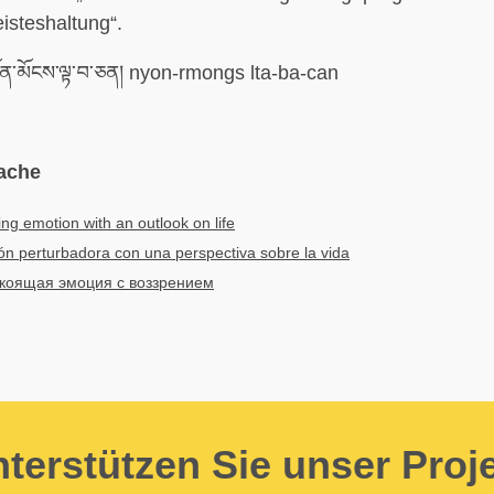
isteshaltung“.
ོན་མོངས་ལྟ་བ་ཅན། nyon-rmongs lta-ba-can
ache
ing emotion with an outlook on life
n perturbadora con una perspectiva sobre la vida
коящая эмоция с воззрением
terstützen Sie unser Proj