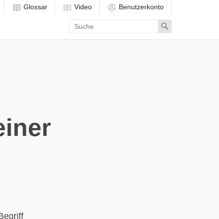
Glossar
Video
Benutzerkonto
Enter
Search
search
term
einer
egriff