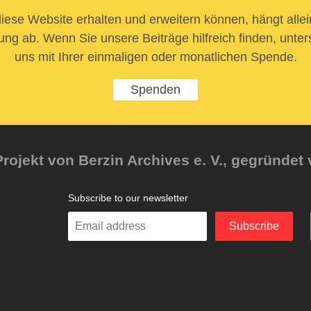
iese Website erhalten und erweitern können, hängt allei
ung ab. Wenn Sie unsere Beiträge hilfreich finden, unter
uns mit Ihrer einmaligen oder monatlichen Spende.
Spenden
rojekt von Berzin Archives e. V., gegründet 
Subscribe to our newsletter
Enter
Subscribe
your
email