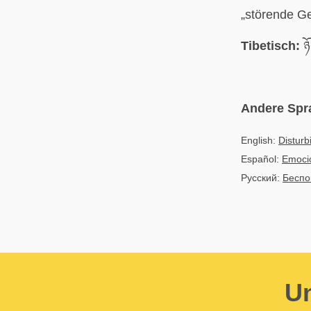
„störende Ge
Tibetisch:
ཉ
Andere Spr
English:
Disturb
Español:
Emoció
Русский:
Беспо
Un