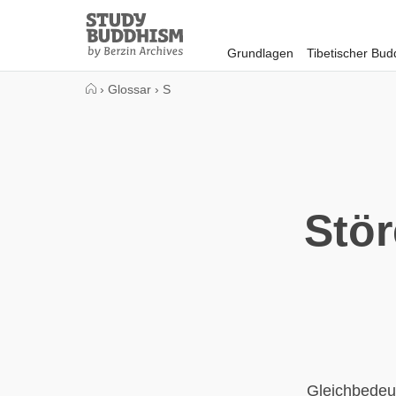
Close
Study
Buddhism
Grundlagen
Tibetischer Bu
Home
›
Glossar
›
S
Stör
Gleichbedeut