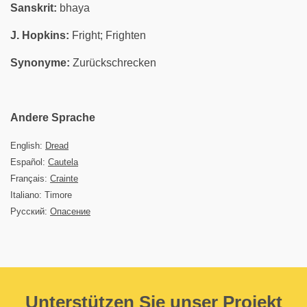
Sanskrit:
bhaya
J. Hopkins:
Fright; Frighten
Synonyme:
Zurückschrecken
Andere Sprache
English:
Dread
Español:
Cautela
Français:
Crainte
Italiano: Timore
Русский:
Опасение
Unterstützen Sie unser Projekt