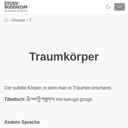
Close
Study
Buddhism
Home
›
Glossar
›
T
Traumkörper
Der subtile Körper, in dem man in Träumen erscheint.
Tibetisch:
རྨི་ལམ་གྱི་གཟུགས། rmi-lam-gyi gzugs
Andere Sprache