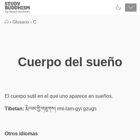
Close
Study
Buddhism
Home
›
Glosario
›
C
Cuerpo del sueño
El cuerpo sutil en el que uno aparece en sueños.
Tibetan:
རྨི་ལམ་གྱི་གཟུགས། rmi-lam-gyi gzugs
Otros idiomas