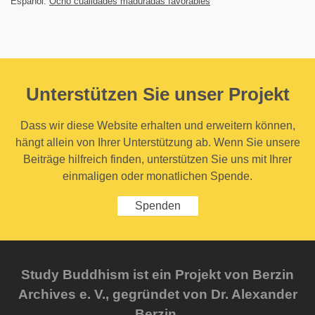
Español:
Ocho cualidades maduradas favorables
Unterstützen Sie unser Projekt
Dass wir diese Website erhalten und erweitern können,
hängt allein von Ihrer Unterstützung ab. Wenn Sie unsere
Beiträge hilfreich finden, unterstützen Sie uns mit Ihrer
einmaligen oder monatlichen Spende.
Spenden
Study Buddhism ist ein Projekt von Berzin
Archives e. V., gegründet von Dr. Alexander
Berzin.