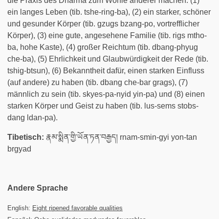
die Praxis des Dharma zum Wohle anderer machen: (1)
ein langes Leben (tib. tshe-ring-ba), (2) ein starker, schöner
und gesunder Körper (tib. gzugs bzang-po, vortrefflicher
Körper), (3) eine gute, angesehene Familie (tib. rigs mtho-
ba, hohe Kaste), (4) großer Reichtum (tib. dbang-phyug
che-ba), (5) Ehrlichkeit und Glaubwürdigkeit der Rede (tib.
tshig-btsun), (6) Bekanntheit dafür, einen starken Einfluss
(auf andere) zu haben (tib. dbang che-bar grags), (7)
männlich zu sein (tib. skyes-pa-nyid yin-pa) und (8) einen
starken Körper und Geist zu haben (tib. lus-sems stobs-
dang ldan-pa).
Tibetisch:
རྣམ་སྨིན་གྱི་ཡོན་ཏན་བརྒྱད། rnam-smin-gyi yon-tan
brgyad
Andere Sprache
English:
Eight ripened favorable qualities