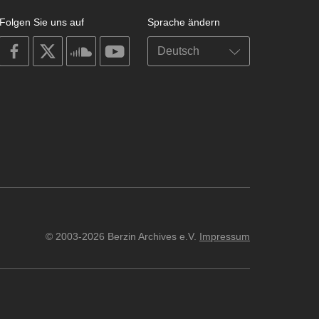
Folgen Sie uns auf
Sprache ändern
on
on
on
on
facebook
X
soundcloud
youtube
© 2003-2026 Berzin Archives e.V.
Impressum