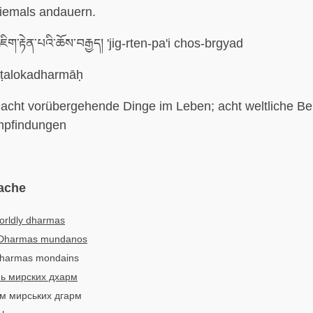
iemals andauern.
ིག་རྟེན་པའི་ཆོས་བརྒྱད། 'jig-rten-pa'i chos-brgyad
ṭalokadharmāḥ
acht vorübergehende Dinge im Leben; acht weltliche Be
mpfindungen
ache
orldly dharmas
Dharmas mundanos
 dharmas mondains
ь мирских дхарм
сім мирських дгарм