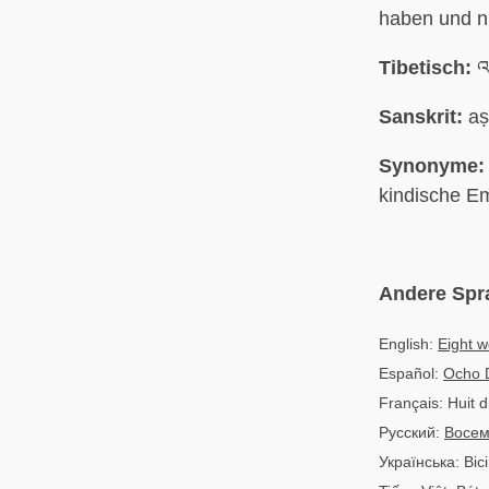
haben und n
Tibetisch:
འཇ
Sanskrit:
aṣ
Synonyme:
kindische E
Andere Spr
English:
Eight w
Español:
Ocho 
Français: Huit
Русский:
Восем
Українська: Ві