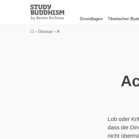
Close
Study
Buddhism
Grundlagen
Tibetischer Bu
Home
›
Glossar
›
A
Ac
Lob oder Kri
dass die Din
nicht übermä