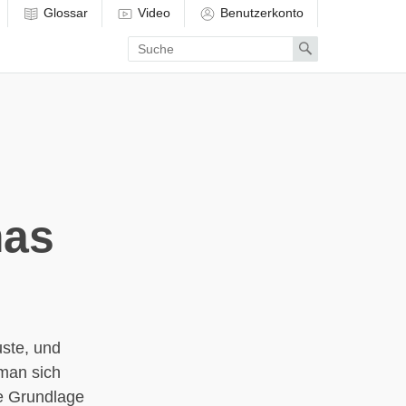
Glossar
Video
Benutzerkonto
Enter
Search
search
term
mas
uste, und
 man sich
he Grundlage