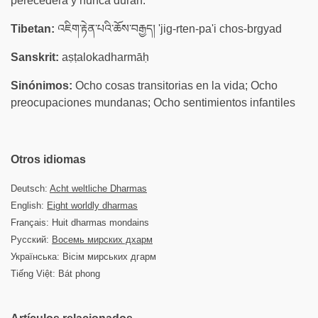
perecedera y nunca duran.
Tibetan:
འཇིག་རྟེན་པའི་ཆོས་བརྒྱད། 'jig-rten-pa'i chos-brgyad
Sanskrit:
aṣṭalokadharmāḥ
Sinónimos:
Ocho cosas transitorias en la vida; Ocho
preocupaciones mundanas; Ocho sentimientos infantiles
Otros idiomas
Deutsch:
Acht weltliche Dharmas
English:
Eight worldly dharmas
Français: Huit dharmas mondains
Русский:
Восемь мирских дхарм
Українська: Вісім мирських дгарм
Tiếng Việt: Bát phong