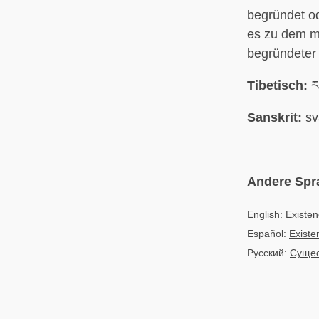
begründet od
es zu dem ma
begründeter 
Tibetisch:
རང
Sanskrit:
sv
Andere Spr
English:
Existen
Español:
Existe
Русский:
Сущес