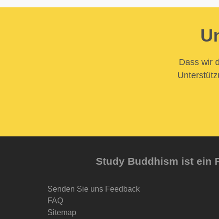
Un
Dass wir d
Unterstütz
Study Buddhism ist ein P
Senden Sie uns Feedback
FAQ
Sitemap