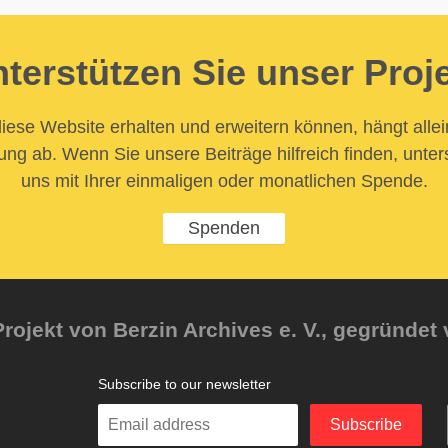
terstützen Sie unser Proj
iese Website erhalten und erweitern können, hängt allei
ung ab. Wenn Sie unsere Beiträge hilfreich finden, unter
uns mit Ihrer einmaligen oder monatlichen Spende.
Spenden
rojekt von Berzin Archives e. V., gegründet 
Subscribe to our newsletter
Enter
Subscribe
your