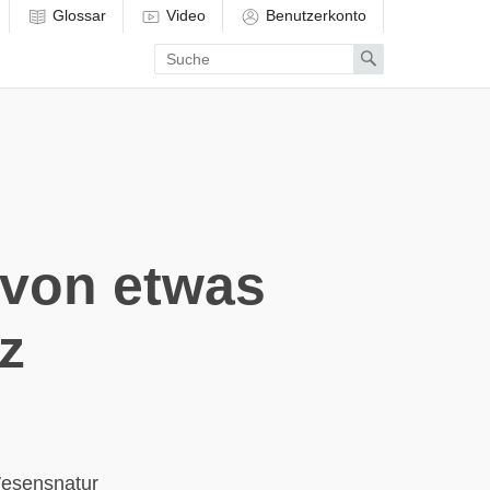
Glossar
Video
Benutzerkonto
Enter
Search
search
term
 von etwas
z
Wesensnatur