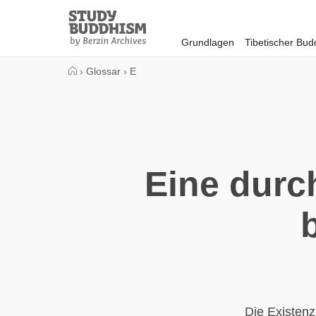
Close
Study
Buddhism
Grundlagen
Tibetischer Bu
Home
›
Glossar
›
E
Eine durc
Die Existenz