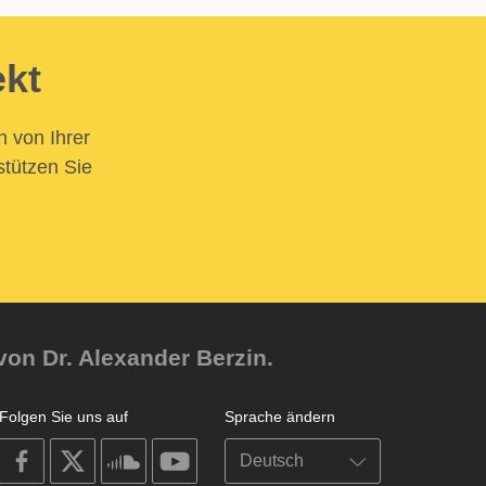
ekt
n von Ihrer
stützen Sie
von Dr. Alexander Berzin.
Folgen Sie uns auf
Sprache ändern
on
on
on
on
facebook
X
soundcloud
youtube