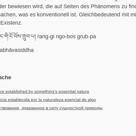
er bewiesen wird, die auf Seiten des Phänomens zu find
chen, was es konventionell ist. Gleichbedeutend mit mit
Existenz.
་གི་ངོ་བོས་གྲུབ་པ། rang-gi ngo-bos grub-pa
abhāvasiddha
ache
ce established by something's essential nature
ncia establecida por la naturaleza esencial de algo
твование, доказанное в силу сущностной природы