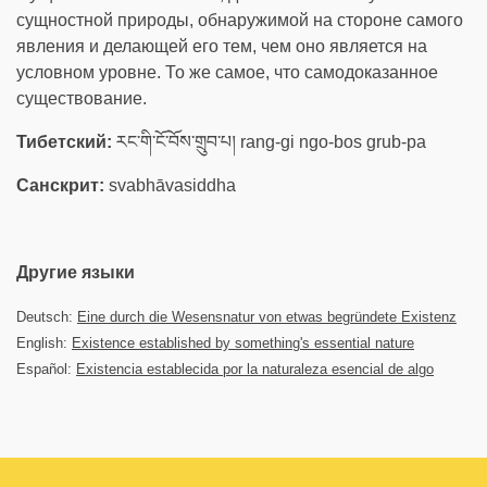
сущностной природы, обнаружимой на стороне самого
явления и делающей его тем, чем оно является на
условном уровне. То же самое, что самодоказанное
существование.
Тибетский:
རང་གི་ངོ་བོས་གྲུབ་པ། rang-gi ngo-bos grub-pa
Санскрит:
svabhāvasiddha
Другие языки
Deutsch:
Eine durch die Wesensnatur von etwas begründete Existenz
English:
Existence established by something's essential nature
Español:
Existencia establecida por la naturaleza esencial de algo