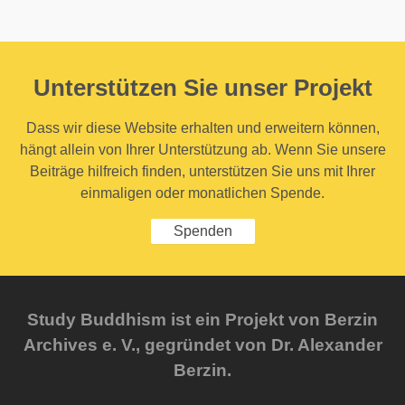
Unterstützen Sie unser Projekt
Dass wir diese Website erhalten und erweitern können,
hängt allein von Ihrer Unterstützung ab. Wenn Sie unsere
Beiträge hilfreich finden, unterstützen Sie uns mit Ihrer
einmaligen oder monatlichen Spende.
Spenden
Study Buddhism ist ein Projekt von Berzin
Archives e. V., gegründet von Dr. Alexander
Berzin.