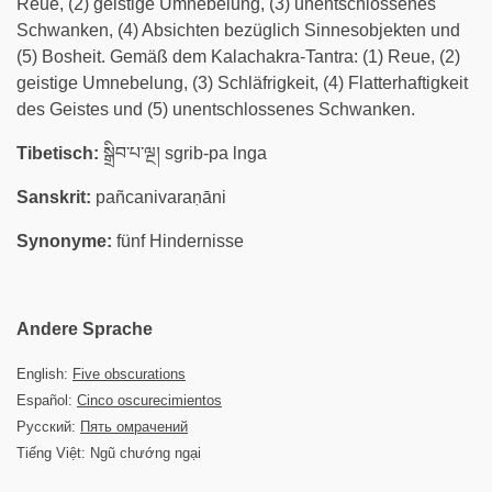
Reue, (2) geistige Umnebelung, (3) unentschlossenes
Schwanken, (4) Absichten bezüglich Sinnesobjekten und
(5) Bosheit. Gemäß dem Kalachakra-Tantra: (1) Reue, (2)
geistige Umnebelung, (3) Schläfrigkeit, (4) Flatterhaftigkeit
des Geistes und (5) unentschlossenes Schwanken.
Tibetisch:
སྒྲིབ་པ་ལྔ། sgrib-pa lnga
Sanskrit:
pañcanivaraṇāni
Synonyme:
fünf Hindernisse
Andere Sprache
English:
Five obscurations
Español:
Cinco oscurecimientos
Русский:
Пять омрачений
Tiếng Việt: Ngũ chướng ngại