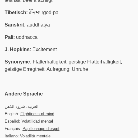
festhält, beeinträchtigt.
Tibetisch:
རྒོད་པ། rgod-pa
Sanskrit:
auddhatya
Pali:
uddhacca
J. Hopkins:
Excitement
Synonyme:
Flatterhaftigkeit; geistige Flatterhaftigkeit;
geistige Erregtheit; Aufregung; Unruhe
Andere Sprache
العربية: شرود الذهن
English:
Flightiness of mind
Español:
Volatilidad mental
Français:
Papillonnage d’esprit
Italiano: Volatilità mentale