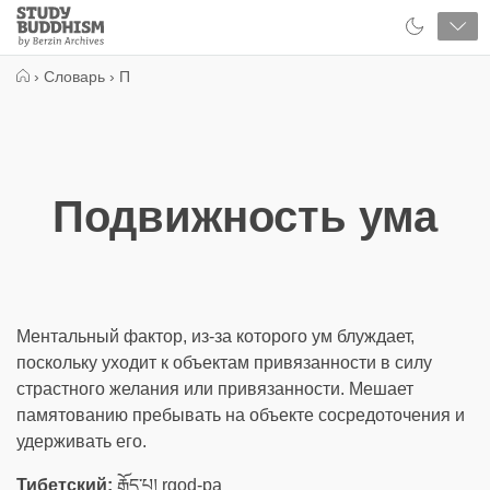
Close
Study
Buddhism
Home
›
Словарь
›
П
Подвижность ума
Ментальный фактор, из-за которого ум блуждает,
поскольку уходит к объектам привязанности в силу
страстного желания или привязанности. Мешает
памятованию пребывать на объекте сосредоточения и
удерживать его.
Тибетский:
རྒོད་པ། rgod-pa