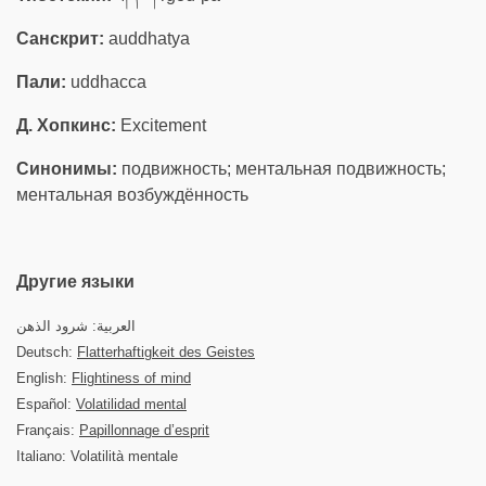
Санскрит:
auddhatya
Пали:
uddhacca
Д. Хопкинс:
Excitement
Синонимы:
подвижность; ментальная подвижность;
ментальная возбуждённость
Другие языки
العربية: شرود الذهن
Deutsch:
Flatterhaftigkeit des Geistes
English:
Flightiness of mind
Español:
Volatilidad mental
Français:
Papillonnage d’esprit
Italiano: Volatilità mentale