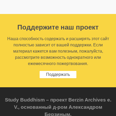
Поддержите наш проект
Наша способность содержать и расширять этот сайт
полностью зависит от вашей поддержки. Если
материал кажется вам полезным, пожалуйста,
рассмотрите возможность однократного или
ежемесячного пожертвования.
Поддержать
Study Buddhism – проект Berzin Archives e.
V., основанный д-ром Александром
Берзиным.