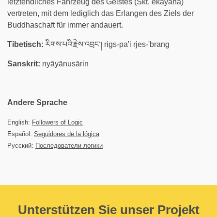
letztendliches Fahrzeug des Geistes (Skt. ekayāna)
vertreten, mit dem lediglich das Erlangen des Ziels der
Buddhaschaft für immer andauert.
Tibetisch:
རིགས་པའི་རྗེས་འབྲང་། rigs-pa'i rjes-'brang
Sanskrit:
nyāyānusārin
Andere Sprache
English:
Followers of Logic
Español:
Seguidores de la lógica
Русский:
Последователи логики
Unterstützen Sie unser Projekt