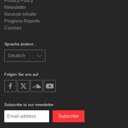
Privacy Policy
Newsletter
Neueste Inhalte
Progress Reports
Courses
Sprache ändern
Folgen Sie uns auf
on
on
on
on
facebook
X
soundcloud
youtube
Subscribe to our newsletter
Enter
Subscribe
your
email