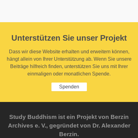
Unterstützen Sie unser Projekt
Dass wir diese Website erhalten und erweitern können,
hängt allein von Ihrer Unterstützung ab. Wenn Sie unsere
Beiträge hilfreich finden, unterstützen Sie uns mit Ihrer
einmaligen oder monatlichen Spende.
Spenden
Study Buddhism ist ein Projekt von Berzin
Archives e. V., gegründet von Dr. Alexander
Berzin.