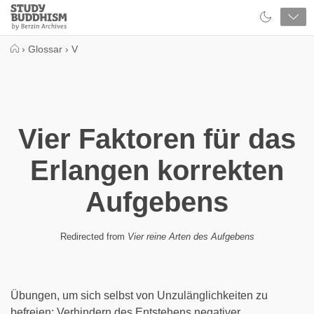
Close
Study
Buddhism
Home
›
Glossar
›
V
Vier Faktoren für das
Erlangen korrekten
Aufgebens
Redirected from
Vier reine Arten des Aufgebens
Übungen, um sich selbst von Unzulänglichkeiten zu
befreien: Verhindern des Entstehens negativer