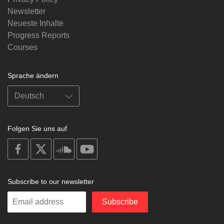
Newsletter
Neueste Inhalte
Progress Reports
Courses
Sprache ändern
Folgen Sie uns auf
on
on
on
on
facebook
X
soundcloud
youtube
Subscribe to our newsletter
Enter
Subscribe
your
email