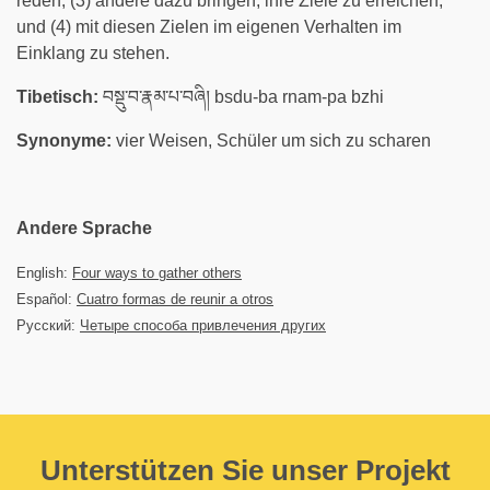
reden, (3) andere dazu bringen, ihre Ziele zu erreichen,
und (4) mit diesen Zielen im eigenen Verhalten im
Einklang zu stehen.
Tibetisch:
བསྡུ་བ་རྣམ་པ་བཞི། bsdu-ba rnam-pa bzhi
Synonyme:
vier Weisen, Schüler um sich zu scharen
Andere Sprache
English:
Four ways to gather others
Español:
Cuatro formas de reunir a otros
Русский:
Четыре способа привлечения других
Unterstützen Sie unser Projekt