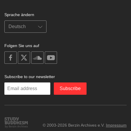
Sprache ändern
Folgen Sie uns auf
on
on
on
on
facebook
X
soundcloud
youtube
Subscribe to our newsletter
Enter
Subscribe
your
email
Study
© 2003-2026 Berzin Archives e.V.
Impressum
Buddhism