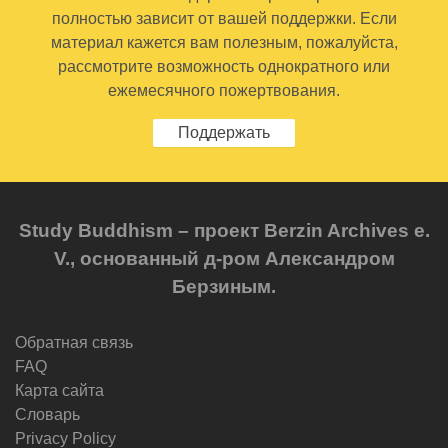
полностью зависит от вашей поддержки. Если
материал кажется вам полезным, пожалуйста,
рассмотрите возможность однократного или
ежемесячного пожертвования.
Поддержать
Study Buddhism – проект Berzin Archives e.
V., основанный д-ром Александром
Берзиным.
Обратная связь
FAQ
Карта сайта
Словарь
Privacy Policy