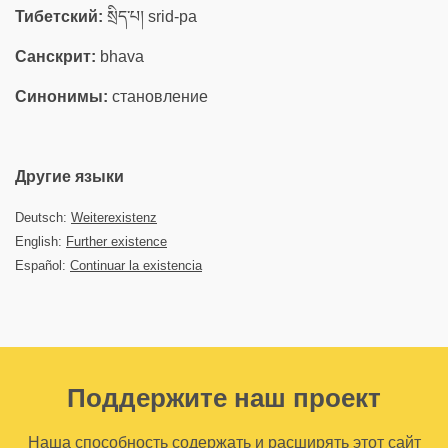
Тибетский:
སྲིད་པ། srid-pa
Санскрит:
bhava
Синонимы:
становление
Другие языки
Deutsch:
Weiterexistenz
English:
Further existence
Español:
Continuar la existencia
Поддержите наш проект
Наша способность содержать и расширять этот сайт