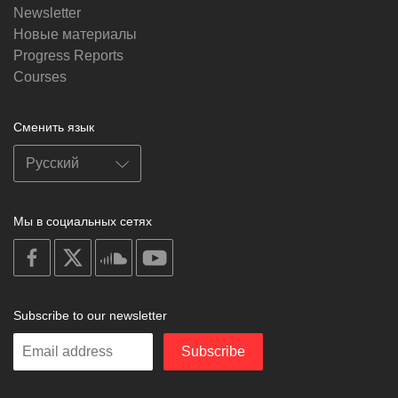
Newsletter
Новые материалы
Progress Reports
Courses
Сменить язык
Мы в социальных сетях
on
on
on
on
facebook
X
soundcloud
youtube
Subscribe to our newsletter
Enter
Subscribe
your
email