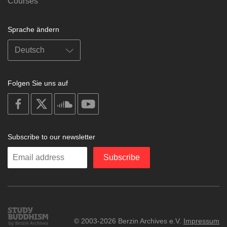
Courses
Sprache ändern
Folgen Sie uns auf
on
on
on
on
facebook
X
soundcloud
youtube
Subscribe to our newsletter
Enter
Subscribe
your
email
Study
© 2003-2026 Berzin Archives e.V.
Impressum
Buddhism