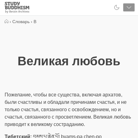
Close
Study
Buddhism
Home
›
Словарь
›
В
Великая любовь
Пожелание, чтобы все существа, включая архатов,
были счастливы и обладали причинами счастья, и не
только счастья, связанного с освобождением, но и
счастья, связанного с просветлением. Великая любовь
приводит к великому состраданию.
Тибетский:
བྱམས་པ་ཆེན་པོ། byams-pa chen-po