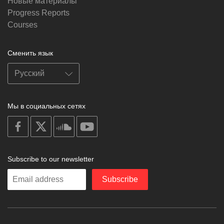
Новые материалы
Progress Reports
Courses
Сменить язык
Мы в социальных сетях
on
on
on
on
facebook
X
soundcloud
youtube
Subscribe to our newsletter
Enter
Subscribe
your
email