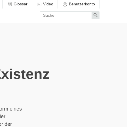
Glossar
Video
Benutzerkonto
Enter
Search
search
term
Existenz
Form eines
der
or der