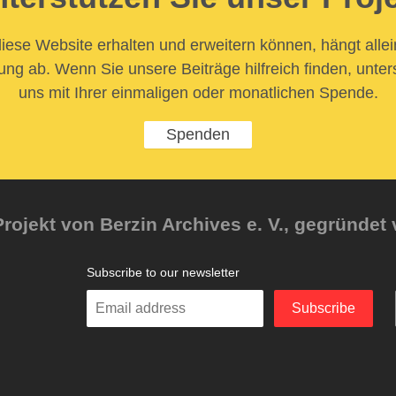
iese Website erhalten und erweitern können, hängt allei
ung ab. Wenn Sie unsere Beiträge hilfreich finden, unter
uns mit Ihrer einmaligen oder monatlichen Spende.
Spenden
rojekt von Berzin Archives e. V., gegründet 
Subscribe to our newsletter
Enter
Subscribe
your
email