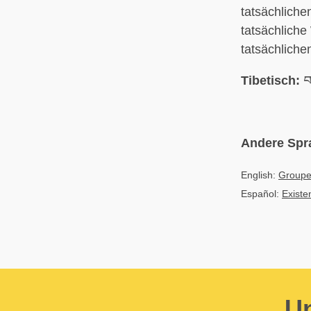
tatsächlich
tatsächlich
tatsächlich
Tibetisch:
བས
Andere Spr
English:
Grouped
Español:
Existe
Un