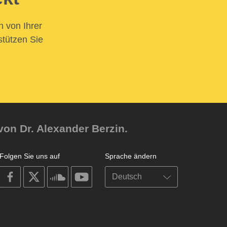
n von Ihrer
stützen Sie
von Dr. Alexander Berzin.
Folgen Sie uns auf
Sprache ändern
on
on
on
on
facebook
X
soundcloud
youtube