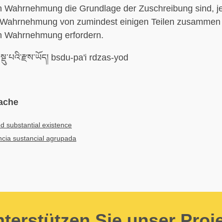
en Wahrnehmung die Grundlage der Zuschreibung sind, j
e Wahrnehmung von zumindest einigen Teilen zusammen 
en Wahrnehmung erfordern.
ྡུ་པའི་རྫས་ཡོད། bsdu-pa'i rdzas-yod
ache
 substantial existence
ncia sustancial agrupada
terstützen Sie unser Proj