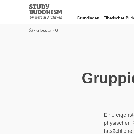
Close
Study
Buddhism
Grundlagen
Tibetischer Bu
Home
›
Glossar
›
G
Gruppie
Eine eigenst
physischen P
tatsächliche