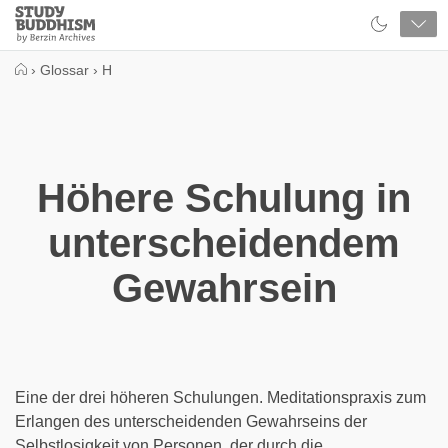
Close
Study
Buddhism
Home
›
Glossar
›
H
Höhere Schulung in
unterscheidendem
Gewahrsein
Eine der drei höheren Schulungen. Meditationspraxis zum
Erlangen des unterscheidenden Gewahrseins der
Selbstlosigkeit von Personen, der durch die