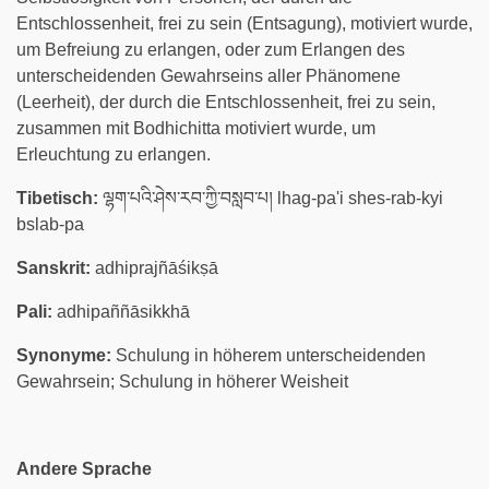
Entschlossenheit, frei zu sein (Entsagung), motiviert wurde,
um Befreiung zu erlangen, oder zum Erlangen des
unterscheidenden Gewahrseins aller Phänomene
(Leerheit), der durch die Entschlossenheit, frei zu sein,
zusammen mit Bodhichitta motiviert wurde, um
Erleuchtung zu erlangen.
Tibetisch:
ལྷག་པའི་ཤེས་རབ་ཀྱི་བསླབ་པ། lhag-pa'i shes-rab-kyi
bslab-pa
Sanskrit:
adhiprajñāśikṣā
Pali:
adhipaññāsikkhā
Synonyme:
Schulung in höherem unterscheidenden
Gewahrsein; Schulung in höherer Weisheit
Andere Sprache