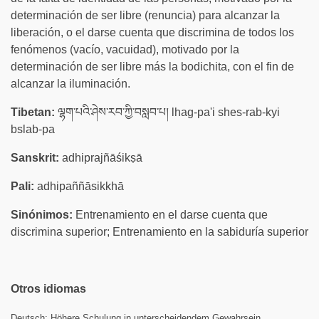
determinación de ser libre (renuncia) para alcanzar la
liberación, o el darse cuenta que discrimina de todos los
fenómenos (vacío, vacuidad), motivado por la
determinación de ser libre más la bodichita, con el fin de
alcanzar la iluminación.
Tibetan:
ལྷག་པའི་ཤེས་རབ་ཀྱི་བསླབ་པ། lhag-pa'i shes-rab-kyi
bslab-pa
Sanskrit:
adhiprajñāśikṣā
Pali:
adhipaññāsikkhā
Sinónimos:
Entrenamiento en el darse cuenta que
discrimina superior; Entrenamiento en la sabiduría superior
Otros idiomas
Deutsch:
Höhere Schulung in unterscheidendem Gewahrsein