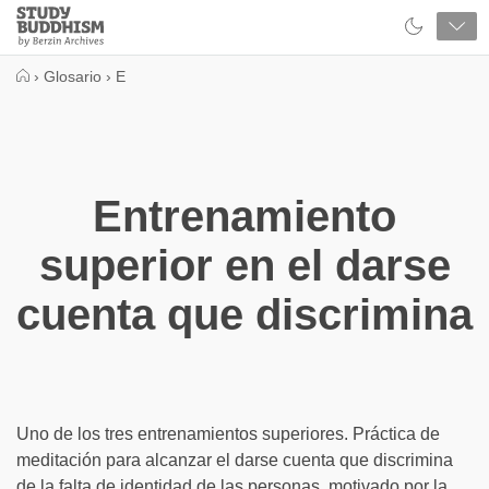
Close
Study
Buddhism
Home
›
Glosario
›
E
Entrenamiento
superior en el darse
cuenta que discrimina
Uno de los tres entrenamientos superiores. Práctica de
meditación para alcanzar el darse cuenta que discrimina
de la falta de identidad de las personas, motivado por la