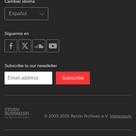
Cambiar idioma
Síguenos en
on
on
on
on
facebook
X
soundcloud
youtube
Subscribe to our newsletter
Enter
Subscribe
your
email
Study
© 2003-2026 Berzin Archives e.V.
Impressum
Buddhism
Home