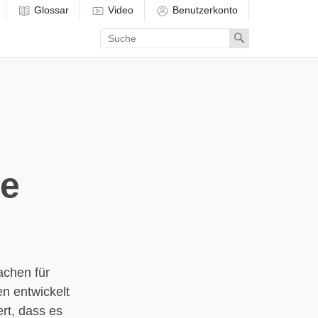
Glossar
Video
Benutzerkonto
Enter
Search
search
term
be
achen für
n entwickelt
ert, dass es