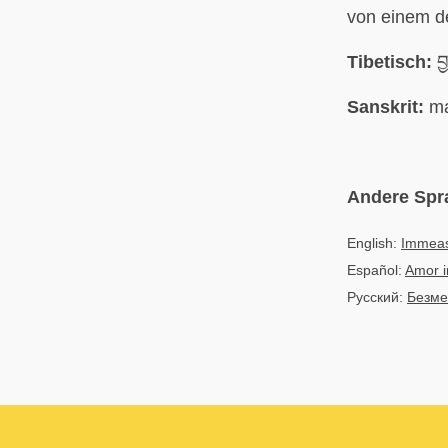
von einem de
Tibetisch:
བ
Sanskrit:
ma
Andere Spr
English:
Immeas
Español:
Amor 
Русский:
Безме