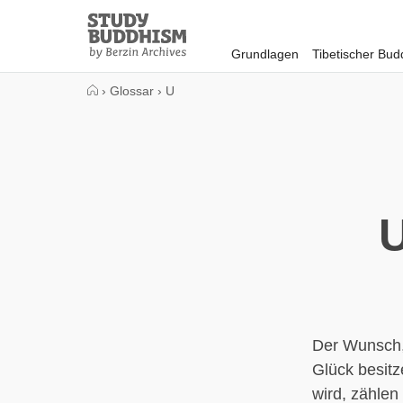
Close
Study
Buddhism
Grundlagen
Tibetischer Bu
Home
›
Glossar
›
U
U
Der Wunsch,
Glück besitz
wird, zählen