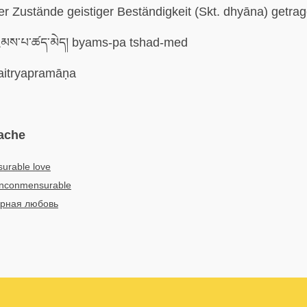
r Zustände geistiger Beständigkeit (Skt. dhyāna) getrag
ྱམས་པ་ཚད་མེད། byams-pa tshad-med
itryapramāṇa
ache
urable love
inconmensurable
рная любовь