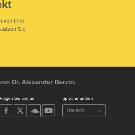
ekt
n von Ihrer
stützen Sie
von Dr. Alexander Berzin.
Folgen Sie uns auf
Sprache ändern
on
on
on
on
facebook
X
soundcloud
youtube