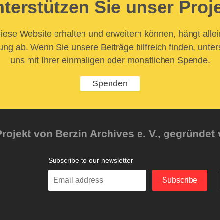
terstützen Sie unser Proj
iese Website erhalten und erweitern können, hängt allei
ung ab. Wenn Sie unsere Beiträge hilfreich finden, unter
uns mit Ihrer einmaligen oder monatlichen Spende.
Spenden
rojekt von Berzin Archives e. V., gegründet 
Subscribe to our newsletter
Enter
Subscribe
your
email