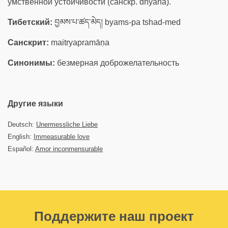
умственной устойчивости (санскр. dhyāna).
Тибетский:
བྱམས་པ་ཚད་མེད། byams-pa tshad-med
Санскрит:
maitryapramāṇa
Синонимы:
безмерная доброжелательность
Другие языки
Deutsch:
Unermessliche Liebe
English:
Immeasurable love
Español:
Amor inconmensurable
Поддержите наш проект