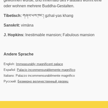
gewonnen wurde, und innerhalb des Palastes wohnt eine
oder wohnen mehrere Buddha-Gestalten.
Tibetisch:
གཞལ་ཡས་ཁང་། gzhal-yas khang
Sanskrit:
vimāna
J. Hopkins:
Inestimable mansion; Fabulous mansion
Andere Sprache
English:
Immeasurably magnificent palace
Español:
Palacio inconmensurablemente magnífico
Italiano: Palazzo incommensurabilmente magnifico
Русский:
Безмерно величественный дворец