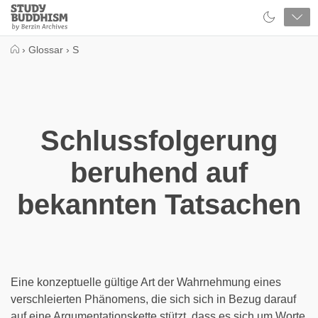
Close
Study
Buddhism
Home
›
Glossar
›
S
Schlussfolgerung
beruhend auf
bekannten Tatsachen
Eine konzeptuelle gültige Art der Wahrnehmung eines
verschleierten Phänomens, die sich sich in Bezug darauf
auf eine Argumentationskette stützt, dass es sich um Worte