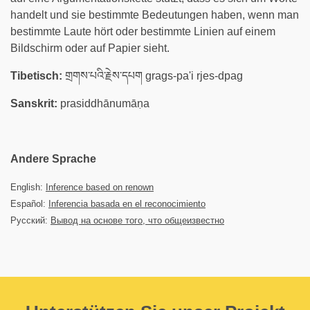
handelt und sie bestimmte Bedeutungen haben, wenn man
bestimmte Laute hört oder bestimmte Linien auf einem
Bildschirm oder auf Papier sieht.
Tibetisch:
གྲགས་པའི་རྗེས་དཔག grags-pa'i rjes-dpag
Sanskrit:
prasiddhānumāṇa
Andere Sprache
English:
Inference based on renown
Español:
Inferencia basada en el reconocimiento
Русский:
Вывод на основе того, что общеизвестно