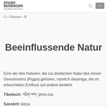
Close
Study
Buddhism
Home
›
Glossar
›
B
Beeinflussende Natur
Eine der drei Naturen, die zur dreifachen Natur des reinen
Gewahrseins (Rigpa) gehören, nämlich diejenige, die im
erleuchteten Einfluss auf andere besteht.
Tibetisch:
འཕྲིན་ལས། 'phrin-las
Sanskrit:
kārya