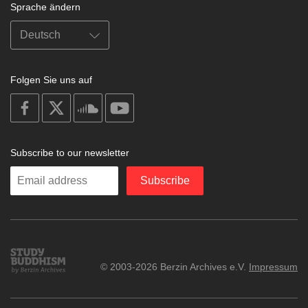
Sprache ändern
Folgen Sie uns auf
on
on
on
on
facebook
X
soundcloud
youtube
Subscribe to our newsletter
Enter
Subscribe
your
email
Study
© 2003-2026 Berzin Archives e.V.
Impressum
Buddhism
Home