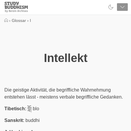
Close
Study
Buddhism
Home
›
Glossar
›
I
Intellekt
Die geistige Aktivität, die begriffliche Wahrnehmung
entstehen lässt - meistens verbale begriffliche Gedanken.
Tibetisch:
བློ། blo
Sanskrit:
buddhi