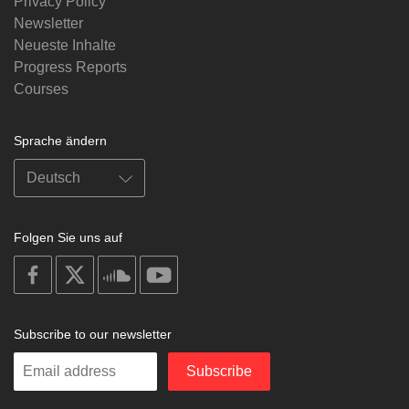
Privacy Policy
Newsletter
Neueste Inhalte
Progress Reports
Courses
Sprache ändern
Folgen Sie uns auf
on
on
on
on
facebook
X
soundcloud
youtube
Subscribe to our newsletter
Enter
Subscribe
your
email