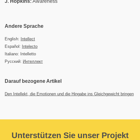
J. Hopkins:
Awareness
Andere Sprache
English:
Intellect
Español:
Intelecto
Italiano: Intelletto
Русский:
Интеллект
Darauf bezogene Artikel
Den Intellekt, die Emotionen und die Hingabe ins Gleichgewicht bringen
Unterstützen Sie unser Projekt