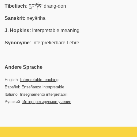
Tibetisch:
དྲང་དོན། drang-don
Sanskrit:
neyārtha
J. Hopkins:
Interpretable meaning
Synonyme:
interpretierbare Lehre
Andere Sprache
English:
Interpretable teaching
Español:
Enseñanza interpretable
Italiano: Insegnamento interpretabili
Русский:
Интерпретируемое учение