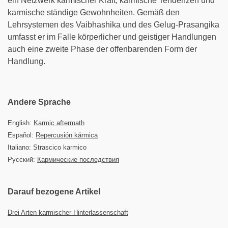
ein Netzwerk karmischer Kraft, karmische Tendenzen und
karmische ständige Gewohnheiten. Gemäß den
Lehrsystemen des Vaibhashika und des Gelug-Prasangika
umfasst er im Falle körperlicher und geistiger Handlungen
auch eine zweite Phase der offenbarenden Form der
Handlung.
Andere Sprache
English:
Karmic aftermath
Español:
Repercusión kármica
Italiano: Strascico karmico
Русский:
Кармические последствия
Darauf bezogene Artikel
Drei Arten karmischer Hinterlassenschaft