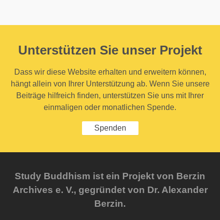
Unterstützen Sie unser Projekt
Dass wir diese Website erhalten und erweitern können,
hängt allein von Ihrer Unterstützung ab. Wenn Sie unsere
Beiträge hilfreich finden, unterstützen Sie uns mit Ihrer
einmaligen oder monatlichen Spende.
Spenden
Study Buddhism ist ein Projekt von Berzin
Archives e. V., gegründet von Dr. Alexander
Berzin.