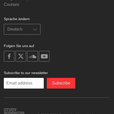
Courses
Sprache ändern
Folgen Sie uns auf
on
on
on
on
facebook
X
soundcloud
youtube
Subscribe to our newsletter
Enter
Subscribe
your
email
Study