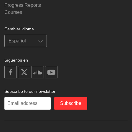
Progress Reports
Courses
Cambiar idioma
Síguenos en
on
on
on
on
facebook
X
soundcloud
youtube
Subscribe to our newsletter
Enter
Subscribe
your
email