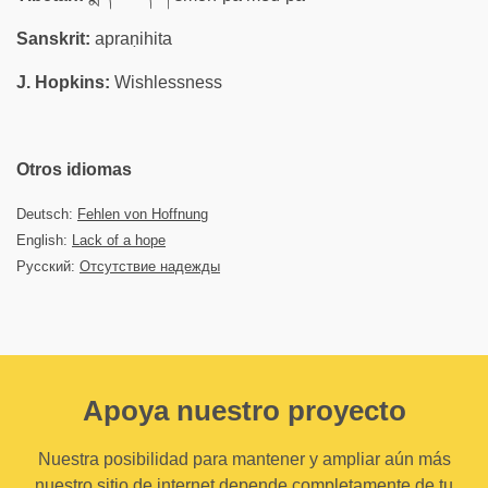
Sanskrit:
apraṇihita
J. Hopkins:
Wishlessness
Otros idiomas
Deutsch:
Fehlen von Hoffnung
English:
Lack of a hope
Русский:
Отсутствие надежды
Apoya nuestro proyecto
Nuestra posibilidad para mantener y ampliar aún más
nuestro sitio de internet depende completamente de tu