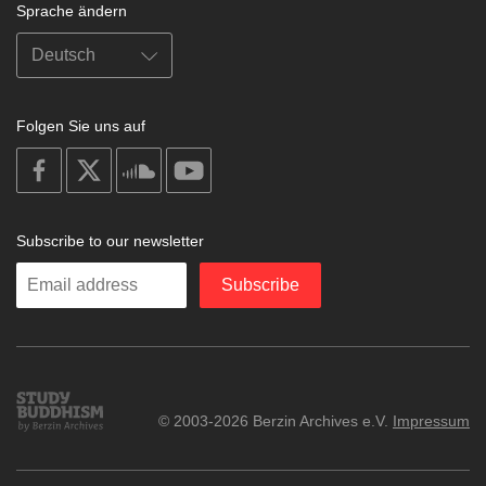
Sprache ändern
Folgen Sie uns auf
on
on
on
on
facebook
X
soundcloud
youtube
Subscribe to our newsletter
Enter
Subscribe
your
email
Study
© 2003-2026 Berzin Archives e.V.
Impressum
Buddhism
Home